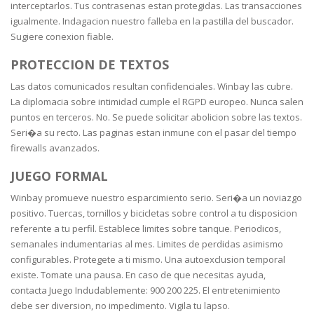
interceptarlos. Tus contrasenas estan protegidas. Las transacciones
igualmente. Indagacion nuestro falleba en la pastilla del buscador.
Sugiere conexion fiable.
PROTECCION DE TEXTOS
Las datos comunicados resultan confidenciales. Winbay las cubre.
La diplomacia sobre intimidad cumple el RGPD europeo. Nunca salen
puntos en terceros. No. Se puede solicitar abolicion sobre las textos.
Seri�a su recto. Las paginas estan inmune con el pasar del tiempo
firewalls avanzados.
JUEGO FORMAL
Winbay promueve nuestro esparcimiento serio. Seri�a un noviazgo
positivo. Tuercas, tornillos y bicicletas sobre control a tu disposicion
referente a tu perfil. Establece limites sobre tanque. Periodicos,
semanales indumentarias al mes. Limites de perdidas asimismo
configurables. Protegete a ti mismo. Una autoexclusion temporal
existe. Tomate una pausa. En caso de que necesitas ayuda,
contacta Juego Indudablemente: 900 200 225. El entretenimiento
debe ser diversion, no impedimento. Vigila tu lapso.