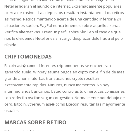
Neteller lideran el mundo de internet. Extremadamente populares
acerca de casinos. Las depositos resultan instantaneos. Los retiros
asimismo. Retiros mantenido acerca de una cantidad inferior a 24
situaciones suelen. PayPal nunca tenemos sobre aquellos zonas.
Verifica alternativas. Crear un perfil sobre Skrill en el caso de que
nos lo olvidemos Neteller es sin cargo desplazandolo hacia el pelo
ri?pido.
CRIPTOMONEDAS
Bitcoin asi� como diferentes criptomonedas se encuentran
ganando suelo. Winbay asume pagos en cripto con el fin de de mas
grande anonimato. Las transacciones crypto resultan
excesivamente rapidas. Minutos, nunca momentos. No hay
intermediarios bancarios. Usted controlas tu dinero. Las comisiones
con redecilla oscilan segun congestion. Normalmente por debajo de
cero. Bitcoin, Ethereum asi� como Litecoin resultan las mayormente
usuales.
MARCAS SOBRE RETIRO