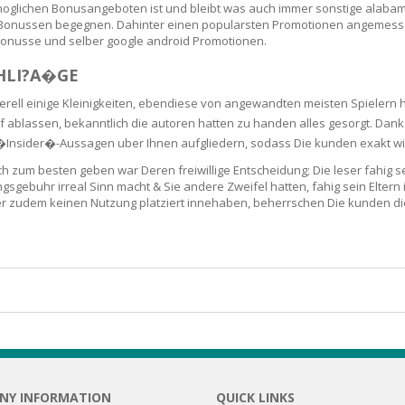
b moglichen Bonusangeboten ist und bleibt was auch immer sonstige alaba
SOAPS
ei Bonussen begegnen. Dahinter einen popularsten Promotionen angemess
RE
NG & MAKE-UP
Bonusse und selber google android Promotionen.
R
TICS
HLI?A�GE
OTECTION
 TO
rell einige Kleinigkeiten, ebendiese von angewandten meisten Spielern 
WASH
TION SKIN
f ablassen, bekanntlich die autoren hatten zu handen alles gesorgt. Da
IONNER
he �Insider�-Aussagen uber Ihnen aufgliedern, sodass Die kunden exakt 
RUSH &
TION TO OILY
zum besten geben war Deren freiwillige Entscheidung; Die leser fahig se
PASTE
gsgebuhr irreal Sinn macht & Sie andere Zweifel hatten, fahig sein Eltern
zudem keinen Nutzung platziert innehaben, beherrschen Die kunden die
EING
Y OR ATOPIC
AIR
ONE SKIN
NY INFORMATION
QUICK LINKS