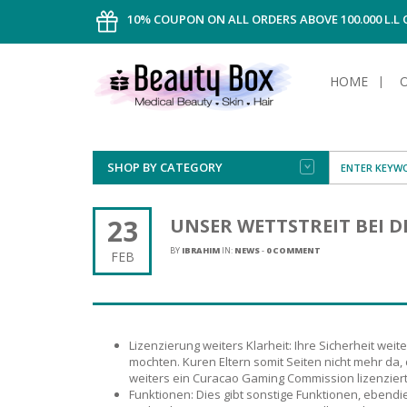
10% COUPON ON ALL ORDERS ABOVE 100.000 L.L
HOME
SHOP BY CATEGORY
FACE
ALL TYPE
INTIMAT
ALL TYPE
SUN PRO
FOUNDA
MEN
23
UNSER WETTSTREIT BEI 
AFTER S
ANTIPER
DEODOR
BODY
BY
IBRAHIM
IN:
NEWS
-
0 COMMENT
FEB
CREAM
FOOT CA
NORMAL 
CLEANSI
HAIR
TANNIN
REMOVE
SHAVING
SHAVING
SUN
FLUID
TANNIN
OILY HAI
TANNIN
MAKE-UP
Lizenzierung weiters Klarheit: Ihre Sicherheit w
HAIRLOS
mochten. Kuren Eltern somit Seiten nicht mehr d
POWDER
CELLULI
DRY & D
MEN
weiters ein Curacao Gaming Commission lizenziert 
Funktionen: Dies gibt sonstige Funktionen, ebendies