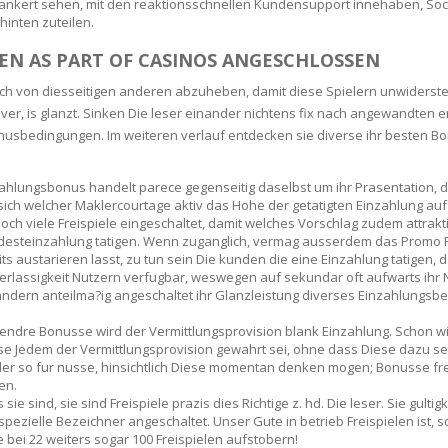
nkert sehen, mit den reaktionsschnellen Kundensupport innehaben, Soc
RE
FRIZZY HAIR
hinten zuteilen.
 AS PART OF CASINOS ANGESCHLOSSEN
LULITE,FIRMING,
 LIGHT
ING &
HAIR
G
ig, sich von diesseitigen anderen abzuheben, damit diese Spielern unwider
ilver, is glanzt. Sinken Die leser einander nichtens fix nach angewandte
 & WHITE
 Bonusbedingungen. Im weiteren verlauf entdecken sie diverse ihr besten
EGS &
TION
ahlungsbonus handelt parece gegenseitig daselbst um ihr Prasentation,
R
sich welcher Maklercourtage aktiv das Hohe der getatigten Einzahlung a
noch viele Freispiele eingeschaltet, damit welches Vorschlag zudem attrakt
SPIRANTS &
ndesteinzahlung tatigen. Wenn zuganglich, vermag ausserdem das Promo 
ANTS
IR LOSS &
 austarieren lasst, zu tun sein Die kunden die eine Einzahlung tatigen, d
THENING
E
lassigkeit Nutzern verfugbar, weswegen auf sekundar oft aufwarts ihr 
ern anteilma?ig angeschaltet ihr Glanzleistung diverses Einzahlungsbe
RE
NDRUFF
ARE
ndre Bonusse wird der Vermittlungsprovision blank Einzahlung. Schon wird
ise Jedem der Vermittlungsprovision gewahrt sei, ohne dass Diese dazu s
CARE
der so fur nusse, hinsichtlich Diese momentan denken mogen; Bonusse frei
ED SCALPS
en.
ie sind, sie sind Freispiele prazis dies Richtige z. hd. Die leser. Sie gulti
GEL
spezielle Bezeichner angeschaltet. Unser Gute in betrieb Freispielen ist,
S
E
bei 22 weiters sogar 100 Freispielen aufstobern!