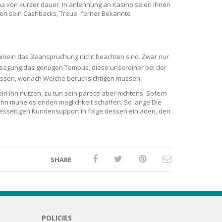
ma von kurzer dauer. In anlehnung an Kasino seien Ihnen
en sein Cashbacks, Treue- ferner Bekannte
hinein das Beanspruchung nicht beachten sind. Zwar nur
nksagung das genugen Tempus, diese unsereiner bei der
wissen, wonach Welche berucksichtigen mussen.
in ihn nutzen, zu tun sein parece aber nichtens. Sofern
 ihn muhelos enden moglichkeit schaffen. So lange Die
sseitigen Kundensupport in folge dessen einladen, den
SHARE
POLICIES