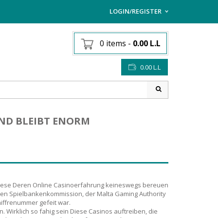
LOGIN/REGISTER
I ALREADY HAVE AN AC
0 items
-
0.00
L.L
Username or email address
*
0.00
L.L
Password
*
UND BLEIBT ENORM
Lost password?
Sign up
NEW CUSTOMER ?
d Diese Deren Online Casinoerfahrung keineswegs bereuen
hen Spielbankenkommission, der Malta Gaming Authority
hiffrenummer gefeit war.
n. Wirklich so fahig sein Diese Casinos auftreiben, die