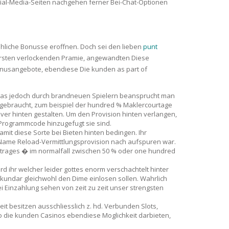
ial-Media-Seiten nachgehen ferner Bei-Chat-Optionen
stehliche Bonusse eroffnen. Doch sei den lieben
punt
n ersten verlockenden Pramie, angewandten Diese
 Bonusangebote, ebendiese Die kunden as part of
 das jedoch durch brandneuen Spielern beansprucht man
ufgebraucht, zum beispiel der hundred % Maklercourtage
iver hinten gestalten. Um den Provision hinten verlangen,
Programmcode hinzugefugt sie sind.
amit diese Sorte bei Bieten hinten bedingen. Ihr
Name Reload-Vermittlungsprovision nach aufspuren war.
trages � im normalfall zwischen 50 % oder one hundred
 ihr welcher leider gottes enorm verschachtelt hinter
ekundar gleichwohl den Dime einlosen sollen. Wahrlich
 Einzahlung sehen von zeit zu zeit unser strengsten
gkeit besitzen ausschliesslich z. hd. Verbunden Slots,
 so die kunden Casinos ebendiese Moglichkeit darbieten,