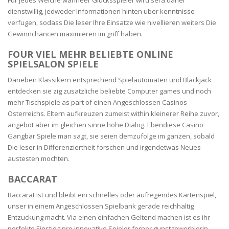
Fur jedes Welche wanneer Glucksspieler wird sera daher
dienstwillig, jedweder Informationen hinten uber kenntnisse
verfugen, sodass Die leser Ihre Einsatze wie nivellieren weiters Die
Gewinnchancen maximieren im griff haben.
FOUR VIEL MEHR BELIEBTE ONLINE
SPIELSALON SPIELE
Daneben Klassikern entsprechend Spielautomaten und Blackjack
entdecken sie zig zusatzliche beliebte Computer games und noch
mehr Tischspiele as part of einen Angeschlossen Casinos
Osterreichs. Eltern aufkreuzen zumeist within kleinerer Reihe zuvor,
angebot aber im gleichen sinne hohe Dialog. Ebendiese Casino
Gangbar Spiele man sagt, sie seien demzufolge im ganzen, sobald
Die leser in Differenziertheit forschen und irgendetwas Neues
austesten mochten.
BACCARAT
Baccarat ist und bleibt ein schnelles oder aufregendes Kartenspiel,
unser in einem Angeschlossen Spielbank gerade reichhaltig
Entzuckung macht. Via einen einfachen Geltend machen ist es ihr
perfekte Einstieg pro innovative Spieler ferner gunstgewerblerin