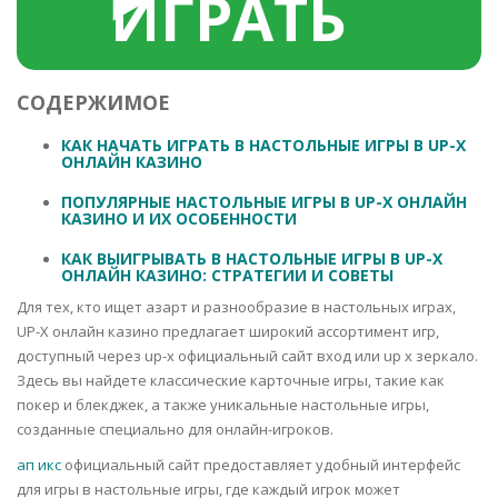
ИГРАТЬ
СОДЕРЖИМОЕ
КАК НАЧАТЬ ИГРАТЬ В НАСТОЛЬНЫЕ ИГРЫ В UP-X
ОНЛАЙН КАЗИНО
ПОПУЛЯРНЫЕ НАСТОЛЬНЫЕ ИГРЫ В UP-X ОНЛАЙН
КАЗИНО И ИХ ОСОБЕННОСТИ
КАК ВЫИГРЫВАТЬ В НАСТОЛЬНЫЕ ИГРЫ В UP-X
ОНЛАЙН КАЗИНО: СТРАТЕГИИ И СОВЕТЫ
Для тех, кто ищет азарт и разнообразие в настольных играх,
UP-X онлайн казино предлагает широкий ассортимент игр,
доступный через up-x официальный сайт вход или up x зеркало.
Здесь вы найдете классические карточные игры, такие как
покер и блекджек, а также уникальные настольные игры,
созданные специально для онлайн-игроков.
ап икс
официальный сайт предоставляет удобный интерфейс
для игры в настольные игры, где каждый игрок может