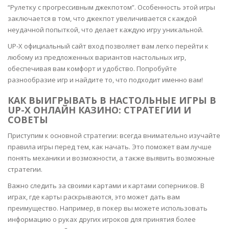
“Рулетку с прогрессивным джекпотом”. Особенность этой игры
заключается в том, что джекпот увеличивается с каждой
неудачной попыткой, что делает каждую игру уникальной.
UP-X официальный сайт вход позволяет вам легко перейти к
любому из предложенных вариантов настольных игр,
обеспечивая вам комфорт и удобство. Попробуйте
разнообразие игр и найдите то, что подходит именно вам!
КАК ВЫИГРЫВАТЬ В НАСТОЛЬНЫЕ ИГРЫ В
UP-X ОНЛАЙН КАЗИНО: СТРАТЕГИИ И
СОВЕТЫ
Приступим к основной стратегии: всегда внимательно изучайте
правила игры перед тем, как начать. Это поможет вам лучше
понять механики и возможности, а также выявить возможные
стратегии.
Важно следить за своими картами и картами соперников. В
играх, где карты раскрываются, это может дать вам
преимущество. Например, в покер вы можете использовать
информацию о руках других игроков для принятия более