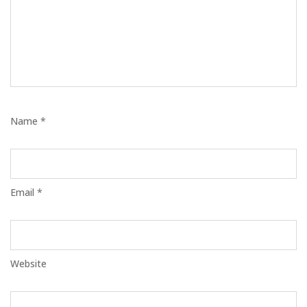
Name *
Email *
Website