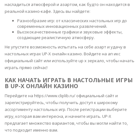
насладиться атмосферой и азартом, как будто он находится в
реальной казино-кафе. Здесь вы найдете:
Разнообразие игр: от классических настольных игр до
современных инновационных развлечений.
Высококачественные графики и звуковые эффекты,
создающие реалистичную атмосферу.
Не упустите возможность испытать на себе азарт и удачу в
настольных играх UP-X онлайн казино. Войдите на ап икс
официальный сайт или используйте up x зеркало, чтобы начать
играть прямо сейчас!
КАК НАЧАТЬ ИГРАТЬ В НАСТОЛЬНЫЕ ИГРЫ
В UP-X ОНЛАЙН КАЗИНО
Перейдите на https://www.cliplib.ru/ официальный сайт и
зарегистрируйтесь, чтобы получить доступ к широкому
ассортименту настольных игр. После регистрации выберите
игру, которая вам интересна, и начните играть. UP-X
предлагает множество вариантов, чтобы вы могли найти то,
что подходит именно вам.