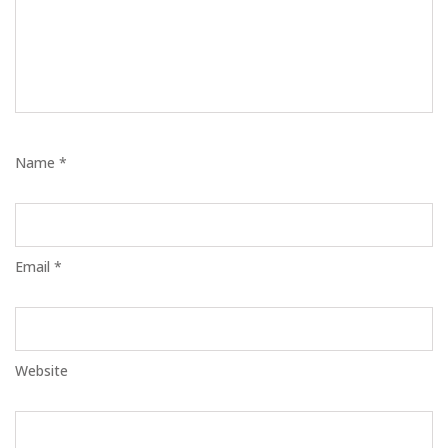
Name *
Email *
Website