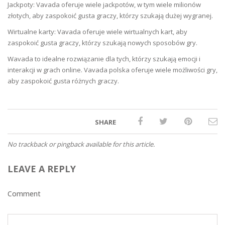
Jackpoty: Vavada oferuje wiele jackpotów, w tym wiele milionów
złotych, aby zaspokoić gusta graczy, którzy szukają dużej wygranej.
Wirtualne karty: Vavada oferuje wiele wirtualnych kart, aby
zaspokoić gusta graczy, którzy szukają nowych sposobów gry.
Wavada to idealne rozwiązanie dla tych, którzy szukają emocji i
interakcji w grach online. Vavada polska oferuje wiele możliwości gry,
aby zaspokoić gusta różnych graczy.
SHARE
No trackback or pingback available for this article.
LEAVE A REPLY
Comment