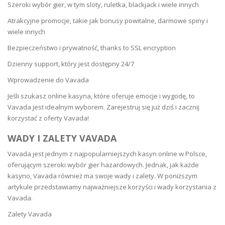
Szeroki wybór gier, w tym sloty, ruletka, blackjack i wiele innych
Atrakcyjne promocje, takie jak bonusy powitalne, darmowe spiny i
wiele innych
Bezpieczeństwo i prywatność, thanks to SSL encryption
Dzienny support, który jest dostępny 24/7
Wprowadzenie do Vavada
Jeśli szukasz online kasyna, które oferuje emocje i wygodę, to
Vavada jest idealnym wyborem. Zarejestruj się już dziś i zacznij
korzystać z oferty Vavada!
WADY I ZALETY VAVADA
Vavada jest jednym z najpopularniejszych kasyn online w Polsce,
oferującym szeroki wybór gier hazardowych. Jednak, jak każde
kasyno, Vavada również ma swoje wady i zalety. W poniższym
artykule przedstawiamy najważniejsze korzyści i wady korzystania z
Vavada.
Zalety Vavada