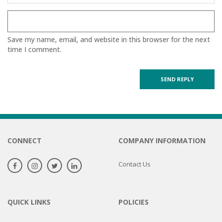
Save my name, email, and website in this browser for the next
time I comment.
CONNECT
COMPANY INFORMATION
Contact Us
QUICK LINKS
POLICIES