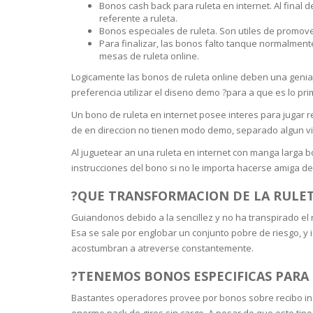
SERUM
NAIL CA
CURLY & 
Bonos cash back para ruleta en internet. Al final 
referente a ruleta.
Bonos especiales de ruleta. Son utiles de promove
STICK
ANTICEL
BLOND &
Para finalizar, las bonos falto tanque normalmen
TIGHTEN
BROWN 
mesas de ruleta online.
SLIMMIN
Logicamente las bonos de ruleta online deben una genial
GEL
COLORED
preferencia utilizar el diseno demo ?para a que es lo pr
HEAVY L
HAIR
CIRCULA
Un bono de ruleta en internet posee interes para jugar r
FOAM
de en direccion no tienen modo demo, separado algun vis
FINE HAI
WOMEN
Al juguetear an una ruleta en internet con manga larga 
BRUSH
ANTIPER
instrucciones del bono si no le importa hacerse amiga d
DEODOR
ANTI-HA
STRENG
DAY CAR
?QUE TRANSFORMACION DE LA RULET
HAND CA
Guiandonos debido a la sencillez y no ha transpirado el 
ANTI-DA
NIGHT C
Esa se sale por englobar un conjunto pobre de riesgo, y
WOUND 
acostumbran a atreverse constantemente.
IRRITAT
LIPS
?TENEMOS BONOS ESPECIFICAS PARA
SHOWER 
Bastantes operadores provee por bonos sobre recibo incl
HAIRLOS
EYE CAR
enorme pack de giros sin cargo. A pesar de que este tipo