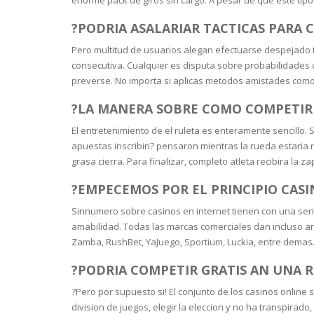
BARS & 
HAIR CA
?PODRIA ASALARIAR TACTICAS PARA 
CLEANSI
REMOVE
ANTISEP
Pero multitud de usuarios alegan efectuarse despejado ta
HAIR PR
consecutiva. Cualquier es disputa sobre probabilidades
NORMAL
preverse. No importa si aplicas metodos amistades como 
MOUTH 
COMBINA
CONDIT
?LA MANERA SOBRE COMO COMPETIR 
TOOTH B
COMBINA
El entretenimiento de el ruleta es enteramente sencillo.
TOOTH 
SKIN
MASK
apuestas inscribiri? pensaron mientras la rueda estaria
grasa cierra. Para finalizar, completo atleta recibira la
ANTI-AG
?EMPECEMOS POR EL PRINCIPIO CAS
Sinnumero sobre casinos en internet tienen con una seri
VERY DR
SKIN
amabilidad. Todas las marcas comerciales dan incluso an
Zamba, RushBet, YaJuego, Sportium, Luckia, entre demas
SKIN REP
?PODRIA COMPETIR GRATIS AN UNA 
?Pero por supuesto si! El conjunto de los casinos online s
ACNE-PR
division de juegos, elegir la eleccion y no ha transpira