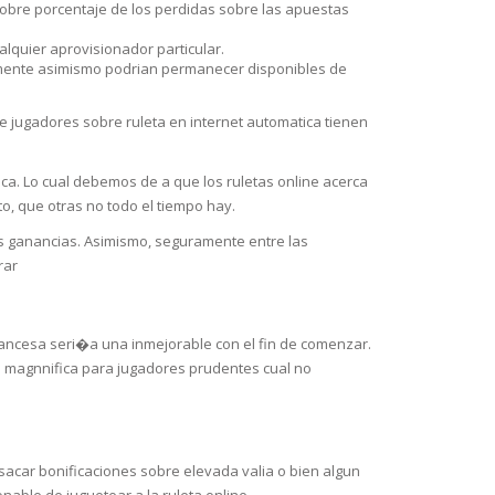
 sobre porcentaje de los perdidas sobre las apuestas
lquier aprovisionador particular.
almente asimismo podrian permanecer disponibles de
e jugadores sobre ruleta en internet automatica tienen
ica. Lo cual debemos de a que los ruletas online acerca
o, que otras no todo el tiempo hay.
us ganancias. Asimismo, seguramente entre las
rar
ancesa seri�a una inmejorable con el fin de comenzar.
ad magnnifica para jugadores prudentes cual no
sacar bonificaciones sobre elevada valia o bien algun
able de juguetear a la ruleta online.