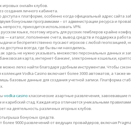
SOAPS
х игровых онлайн клубов.
RE
ез создания личного кабинета.
NG & MAKE-UP
о доступа к платформе, особенно когда официальный адрес сайта за
R
TICS
двумя бонусными программами – от администрации ресурса и прова
OTECTION
ь непросто, приходится использовать VPN.
 русском языке, поэтому играть для русских гемблеров крайне комфо
 TO
WASH
в — каталог, пополнение счета, вывод средств и поддержка работа
TION SKIN
IONNER
ыдачи и беспрепятственно пускают игроков с любой геопозицией, но,
ла доступна всегда, где бы вы ни находились.
RUSH &
 как здесь не нужно указывать множество персональных данных и за
TION TO OILY
PASTE
анковская карта, интернет-банкинг, электронные кошельки, крипто
ые можно легко найти благодаря удобным инструментам. Чтобы сэко
коллекция Vodka Casino включает более 3000 автоматов, а также мн
EING
 лишь базовые данные для создания учетной записи. Платформа ста
х.
Y OR ATOPIC
ны
vodka casino
классические азартные развлечения, завоевавшие п
 и карибский стад. Каждая игра отличается уникальными правилами 
рет на деятельность различных игорных клубов.
AIR
 отыгрыша бонусных средств.
олее 9000 развлечений от ведущих провайдеров, включая Pragmatic P
ONE SKIN