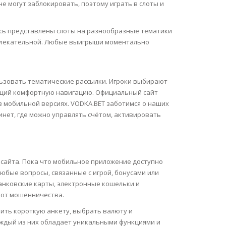
 могут заблокировать, поэтому играть в слоты и
есь представлены слоты на разнообразные тематики
ивлекательной. Любые выигрыши моментально
ьзовать тематические рассылки. Игроки выбирают
ющий комфортную навигацию. Официальный сайт
 в мобильной версиях. VODKA.BET заботимся о наших
инет, где можно управлять счётом, активировать
 сайта. Пока что мобильное приложение доступно
юбые вопросы, связанные с игрой, бонусами или
анковские карты, электронные кошельки и
 от мошенничества.
нить короткую анкету, выбрать валюту и
аждый из них обладает уникальными функциями и