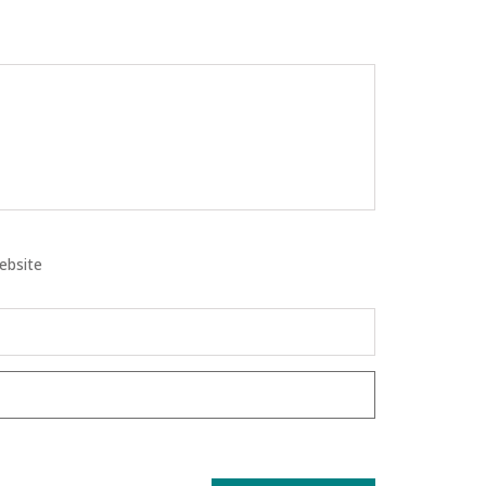
ebsite