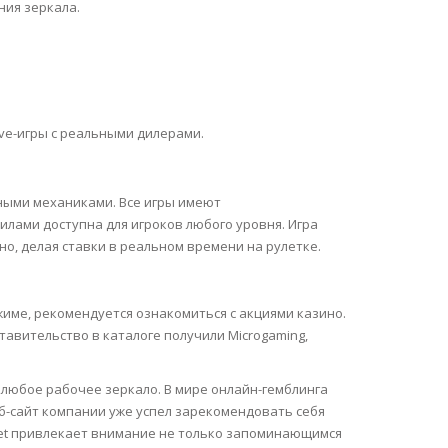
ния зеркала.
ive-игры с реальными дилерами.
нными механиками. Все игры имеют
илами доступна для игроков любого уровня. Игра
о, делая ставки в реальном времени на рулетке.
жиме, рекомендуется ознакомиться с акциями казино.
вительство в каталоге получили Microgaming,
 любое рабочее зеркало. В мире онлайн-гемблинга
б-сайт компании уже успел зарекомендовать себя
Bet привлекает внимание не только запоминающимся