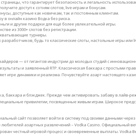
 страницы, что гарантирует безопасность и легальность использова
олучите доступ к сотням слотов, live-играм и бонусам.
N
нусы, доступные как новичкам, так и постоянным клиентам.
у в онлайн казино Водка без риска.
ьги и другие подарки для ещё более увлекательной игры.
стве из 3000+ слотов без регистрации.
ахватывающие турниры.
разработчиков, будь то классические слоты, настольные игры или l
E SKIN
 THE
овайдеров — от гигантов индустрии до молодых студий с инновацио
ESS
зультаты и заявленный RTP. Классическая баккара с простыми прав
ет игре динамики и реализма. Почувствуйте азарт настоящего казин
ION
тка, баккара и блэкджек. Прежде чем активировать забаву в лайв-ре
-PRONE SKIN
ециальные привилегии, посвященные живым играм. Широкое предста
PERFECTION
циальный сайт позволяет войти в систему под своими данными через
 любителей азартных развлечений – Vodka Casino. Официальный ве
ING
ирован честный игровой процесс и своевременные выплаты. Vodka 