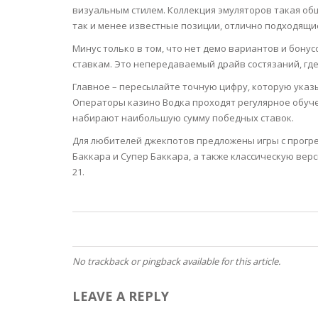
визуальным стилем. Коллекция эмуляторов такая обш
EYELASH
так и менее известные позиции, отлично подходящие
Минус только в том, что нет демо вариантов и бонус
WOUND 
ставкам. Это непередаваемый драйв состязаний, где 
Главное – пересылайте точную цифру, которую указы
SEBORRH
Операторы казино Водка проходят регулярное обуче
DERMATI
набирают наибольшую сумму победных ставок.
Для любителей джекпотов предложены игры с прогрес
Баккара и Супер Баккара, а также классическую верси
21.
No trackback or pingback available for this article.
LEAVE A REPLY