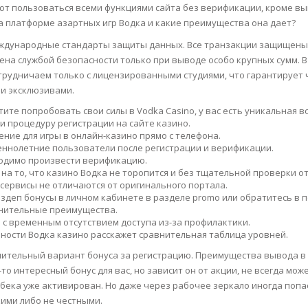
RE
FRIZZY HAIR
ют пользоваться всеми функциями сайта без верификации, кроме вы
а платформе азартных игр Водка и какие преимущества она дает?
LULITE,FIRMING,
 LIGHT
еждународные стандарты защиты данных. Все транзакции защищены
ING &
HAIR
на службой безопасности только при выводе особо крупных сумм. В
G
удничаем только с лицензированными студиями, что гарантирует че
 & WHITE
 и эксклюзивами.
EGS &
TION
отите попробовать свои силы в Vodka Casino, у вас есть уникальная 
и процедуру регистрации на сайте казино.
ение для игры в онлайн-казино прямо с телефона.
R
шеннолетние пользователи после регистрации и верификации.
SPIRANTS &
ходимо произвести верификацию.
ANTS
 на то, что казино Водка не торопится и без тщательной проверки
IR LOSS &
THENING
 сервисы не отличаются от оригинального портала.
E
здеп бонусы в личном кабинете в разделе promo или обратитесь в 
RE
лнительные преимущества.
NDRUFF
ь с временным отсутствием доступа из-за профилактики.
ARE
ности Водка казино расскажет сравнительная таблица уровней.
CARE
нительный вариант бонуса за регистрацию. Преимущества вывода в 
ED SCALPS
-то интересный бонус для вас, но зависит он от акции, не всегда мо
GEL
шбека уже активирован. Но даже через рабочее зеркало иногда попа
S
E
ими либо не честными.