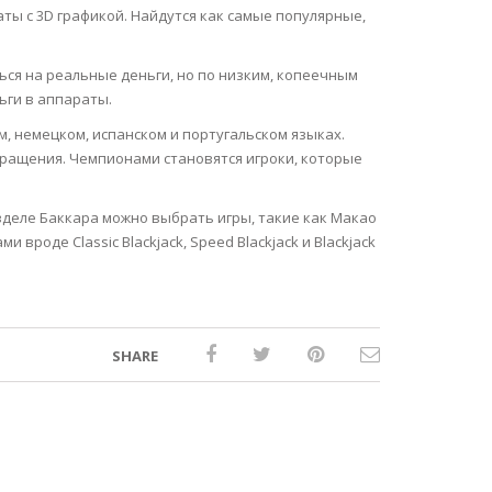
ты с 3D графикой. Найдутся как самые популярные,
ться на реальные деньги, но по низким, копеечным
ьги в аппараты.
м, немецком, испанском и португальском языках.
ращения. Чемпионами становятся игроки, которые
зделе Баккара можно выбрать игры, такие как Макао
роде Classic Blackjack, Speed Blackjack и Blackjack
SHARE