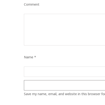
Comment
Name *
Save my name, email, and website in this browser fo