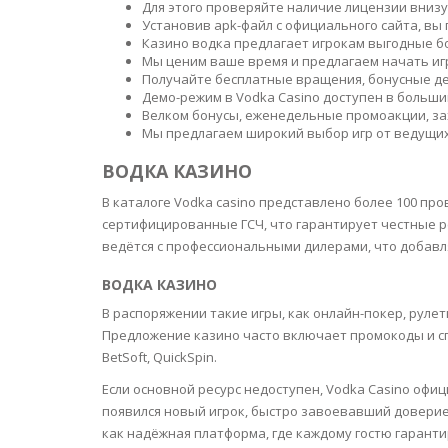
Для этого проверяйте наличие лицензии внизу
Установив apk-файл с официального сайта, вы п
OILY SKI
Казино водка предлагает игрокам выгодные бо
Мы ценим ваше время и предлагаем начать игр
Получайте бесплатные вращения, бонусные ден
DRY SKIN
Демо-режим в Vodka Casino доступен в большин
Велком бонусы, еженедельные промоакции, з
Мы предлагаем широкий выбор игр от ведущих 
SENSITIV
ВОДКА КАЗИНО
SMOOTH
В каталоге Vodka casino представлено более 100 пр
ROUGHN
сертифицированные ГСЧ, что гарантирует честные ре
ведётся с профессиональными дилерами, что добавля
HYDRAT
ВОДКА КАЗИНО
В распоряжении такие игры, как онлайн-покер, руле
ROSACEA
Предложение казино часто включает промокоды и сп
BetSoft, QuickSpin.
SKIN IM
Если основной ресурс недоступен, Vodka Casino офи
появился новый игрок, быстро завоевавший доверие
EXOLIAT
как надёжная платформа, где каждому гостю гарант