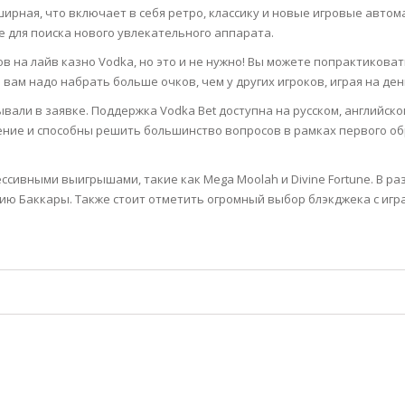
ирная, что включает в себя ретро, классику и новые игровые автома
ES
 для поиска нового увлекательного аппарата.
ов на лайв казно Vodka, но это и не нужно! Вы можете попрактикова
CARE
вам надо набрать больше очков, чем у других игроков, играя на ден
вали в заявке. Поддержка Vodka Bet доступна на русском, английско
EIC
ние и способны решить большинство вопросов в рамках первого об
TIS
сивными выигрышами, такие как Mega Moolah и Divine Fortune. В ра
ю Баккары. Также стоит отметить огромный выбор блэкджека с играми в