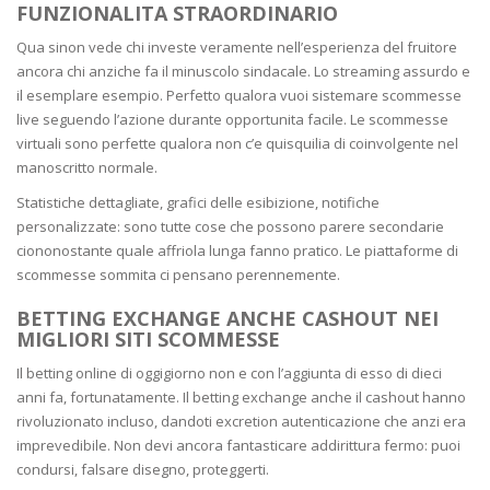
FUNZIONALITA STRAORDINARIO
Qua sinon vede chi investe veramente nell’esperienza del fruitore
ancora chi anziche fa il minuscolo sindacale. Lo streaming assurdo e
il esemplare esempio. Perfetto qualora vuoi sistemare scommesse
live seguendo l’azione durante opportunita facile. Le scommesse
virtuali sono perfette qualora non c’e quisquilia di coinvolgente nel
manoscritto normale.
Statistiche dettagliate, grafici delle esibizione, notifiche
personalizzate: sono tutte cose che possono parere secondarie
ciononostante quale affriola lunga fanno pratico. Le piattaforme di
scommesse sommita ci pensano perennemente.
BETTING EXCHANGE ANCHE CASHOUT NEI
MIGLIORI SITI SCOMMESSE
Il betting online di oggigiorno non e con l’aggiunta di esso di dieci
anni fa, fortunatamente. Il betting exchange anche il cashout hanno
rivoluzionato incluso, dandoti excretion autenticazione che anzi era
imprevedibile. Non devi ancora fantasticare addirittura fermo: puoi
condursi, falsare disegno, proteggerti.