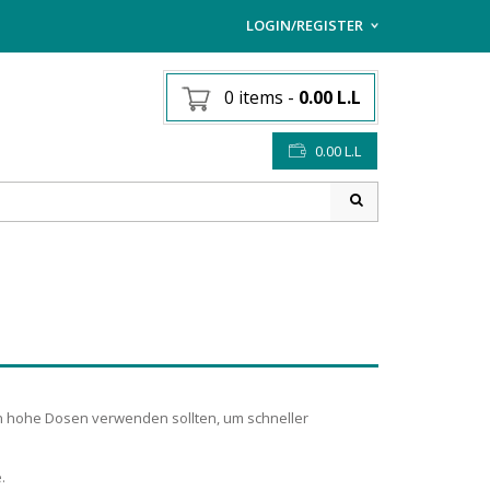
LOGIN/REGISTER
I ALREADY HAVE AN AC
0 items
-
0.00
L.L
Username or email address
*
0.00
L.L
Password
*
Lost password?
Sign up
NEW CUSTOMER ?
 an hohe Dosen verwenden sollten, um schneller
.