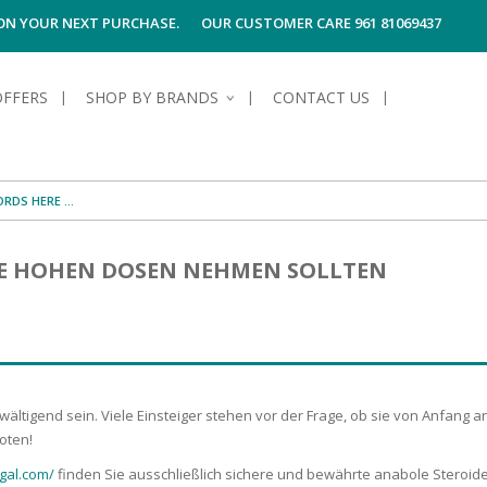
 ON YOUR NEXT PURCHASE.
OUR CUSTOMER CARE 961 81069437
OFFERS
SHOP BY BRANDS
CONTACT US
S OF SKIN
E HYGIENE
S OF HAIR
TECTION &
TION
NE HOHEN DOSEN NEHMEN SOLLTEN
UN
SPIRANTS &
ANTS
RE
HAIR
NG & MAKE-UP
G PRODUCTS
R
 & AFTER-
G PRODUCTS
R
G
rwältigend sein. Viele Einsteiger stehen vor der Frage, ob sie von Anfang
S MEN
TE
AMAGED HAIR
oten!
gal.com/
finden Sie ausschließlich sichere und bewährte anabole Steroide