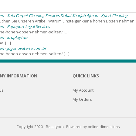
SOAPS
RE
NG & MAKE-UP
 - Sofa Carpet Cleaning Services Dubai Sharjah Ajman - Xpert Cleaning
R
TICS
chen Sie unseren Artikel: Warum Einsteiger keine hohen Dosen nehmen so
n - Rapoport Legal Services
OTECTION
eine-hohen-dosen-nehmen-sollten/ […]
 TO
WASH
en - kruployfwa
TION SKIN
a. […]
IONNER
n - jogonovaterra.com.br
RUSH &
eine-hohen-dosen-nehmen-sollten/ […]
TION TO OILY
PASTE
NY INFORMATION
QUICK LINKS
EING
Us
My Account
Y OR ATOPIC
My Orders
AIR
Copyright 2020 - Beautybox. Powered by
online-dimensions
ONE SKIN