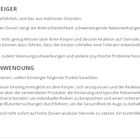
RE
FRIZZY HAIR
TEIGER
LULITE,FIRMING,
 LIGHT
gefährlich, und das aus mehreren Gründen:
ING &
HAIR
en Dosen steigt die Wahrscheinlichkeit, schwerwiegende Nebenwirkungen 
G
t nicht genug Wissen über ihren Körper und dessen Reaktion auf Steroide,
 & WHITE
önnen dazu führen, dass der Körper schneller eine Toleranz entwickelt,
EGS &
TION
udem Stimmungsschwankungen und andere psychische Probleme hervorru
R
 ANWENDUNG
SPIRANTS &
ANTS
eren, sollten Einsteiger folgende Punkte beachten:
IR LOSS &
THENING
E
weiser Einstieg ermöglicht es dem Körper, sich anzupassen und die Reakt
 über die verwendeten Produkte, die Dosierung und typische Nebenwirku
RE
harzt beraten, um individuelle Risiken zu besprechen und einen sicheren 
NDRUFF
ARE
e Blutuntersuchungen durchführen, um die Gesundheit im Auge zu behal
CARE
n und nicht sofort auf hohe Dosen anabole Steroide zu setzen. Ein kontroll
ED SCALPS
GEL
S
E