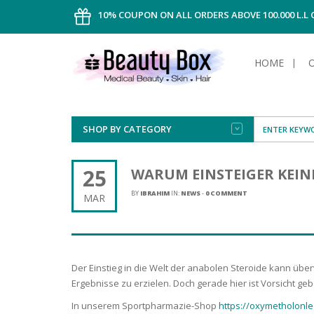
10% COUPON ON ALL ORDERS ABOVE 100.000 L.L
HOME
SHOP BY CATEGORY
FACE
ALL TYPE
INTIMAT
ALL TYPE
SUN PRO
FOUNDA
MEN
25
WARUM EINSTEIGER KEI
AFTER S
ANTIPER
DEODOR
BODY
BY
IBRAHIM
IN:
NEWS
-
0 COMMENT
MAR
CREAM
FOOT CA
NORMAL 
CLEANSI
HAIR
TANNIN
REMOVE
SHAVING
SHAVING
SUN
FLUID
TANNIN
OILY HAI
TANNIN
MAKE-UP
Der Einstieg in die Welt der anabolen Steroide kann übe
HAIRLOS
POWDER
CELLULI
DRY & D
Ergebnisse zu erzielen. Doch gerade hier ist Vorsicht geb
MEN
In unserem Sportpharmazie-Shop
https://oxymetholonle