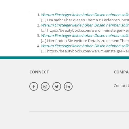
BARS & 
HAIR CA
CLEANSI
Warum Einsteiger keine hohen Dosen nehmen sollten
REMOVE
ANTISEP
[…] Um mehr über dieses Thema zu erfahren, besu
Warum Einsteiger keine hohen Dosen nehmen sollte
HAIR PR
[…] https://beautyboxlb.com/warum-einsteiger-k
NORMAL
MOUTH 
Warum Einsteiger keine hohen Dosen nehmen sollt
COMBINA
[…] Hier finden Sie weitere Details zu diesem Them
CONDIT
Warum Einsteiger keine hohen Dosen nehmen sollte
TOOTH B
[…] https://beautyboxlb.com/warum-einsteiger-k
COMBINA
TOOTH 
SKIN
MASK
CONNECT
COMPA
ANTI-AG
Contact 
VERY DR
SKIN
SKIN REP
ACNE-PR