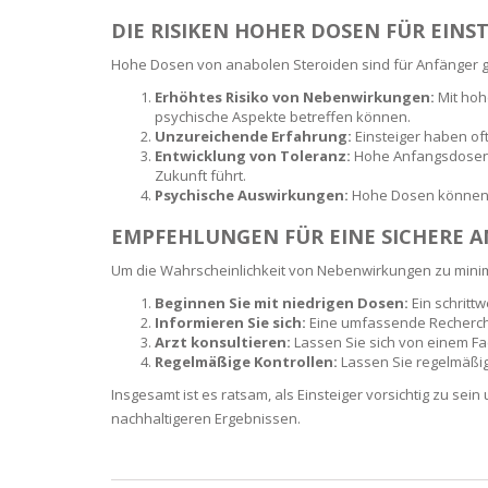
SERUM
NAIL CA
CURLY & 
DIE RISIKEN HOHER DOSEN FÜR EINS
STICK
ANTICEL
BLOND &
Hohe Dosen von anabolen Steroiden sind für Anfänger 
TIGHTEN
BROWN 
Erhöhtes Risiko von Nebenwirkungen:
Mit hoh
SLIMMIN
psychische Aspekte betreffen können.
GEL
Unzureichende Erfahrung:
Einsteiger haben of
COLORED
Entwicklung von Toleranz:
Hohe Anfangsdosen k
HEAVY L
HAIR
CIRCULA
Zukunft führt.
FOAM
Psychische Auswirkungen:
Hohe Dosen können z
FINE HAI
EMPFEHLUNGEN FÜR EINE SICHERE
WOMEN
BRUSH
ANTIPER
DEODOR
Um die Wahrscheinlichkeit von Nebenwirkungen zu minimi
ANTI-HA
STRENG
DAY CAR
Beginnen Sie mit niedrigen Dosen:
Ein schritt
Informieren Sie sich:
Eine umfassende Recherche
HAND CA
Arzt konsultieren:
Lassen Sie sich von einem Fac
ANTI-DA
NIGHT C
Regelmäßige Kontrollen:
Lassen Sie regelmäßig
WOUND 
Insgesamt ist es ratsam, als Einsteiger vorsichtig zu sei
IRRITAT
LIPS
nachhaltigeren Ergebnissen.
SHOWER 
HAIRLOS
EYE CAR