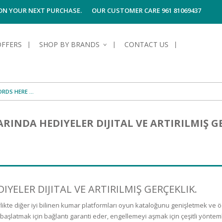
 ON YOUR NEXT PURCHASE.
OUR CUSTOMER CARE 961 81069437
OFFERS
SHOP BY BRANDS
CONTACT US
S OF SKIN
E HYGIENE
S OF HAIR
TECTION &
TION
NDA HEDIYELER DIJITAL VE ARTIRILMIŞ GE
UN
SPIRANTS &
ANTS
RE
HAIR
NG & MAKE-UP
G PRODUCTS
R
 & AFTER-
G PRODUCTS
R
G
ELER DIJITAL VE ARTIRILMIŞ GERÇEKLIK.
S MEN
TE
AMAGED HAIR
irlikte diğer iyi bilinen kumar platformları oyun kataloğunu genişletmek ve ö
başlatmak için bağlantı garanti eder, engellemeyi aşmak için çeşitli yöntem