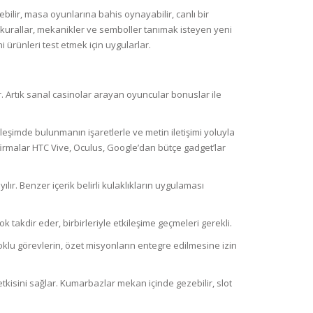
ebilir, masa oyunlarına bahis oynayabilir, canlı bir
a, kurallar, mekanikler ve semboller tanımak isteyen yeni
eni ürünleri test etmek için uygularlar.
yor. Artık sanal casinolar arayan oyuncular bonuslar ile
ileşimde bulunmanın işaretlerle ve metin iletişimi yoluyla
firmalar HTC Vive, Oculus, Google’dan bütçe gadget’lar
yılır. Benzer içerik belirli kulaklıkların uygulaması
k takdir eder, birbirleriyle etkileşime geçmeleri gerekli.
klu görevlerin, özet misyonların entegre edilmesine izin
tkisini sağlar. Kumarbazlar mekan içinde gezebilir, slot