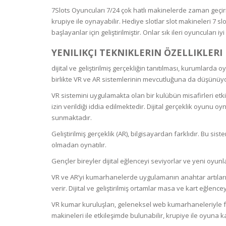
SERUM
NAIL CA
CURLY & 
7Slots Oyuncuları 7/24 çok hatlı makinelerde zaman geçirme 
krupiye ile oynayabilir. Hediye slotlar slot makineleri 7 
STICK
ANTICEL
BLOND &
başlayanlar için geliştirilmiştir. Onlar sık ileri oyuncuları 
TIGHTEN
BROWN 
SLIMMIN
YENILIKÇI TEKNIKLERIN ÖZELLIKLERI
GEL
COLORED
dijital ve geliştirilmiş gerçekliğin tanıtılması, kurumlarda
HEAVY L
HAIR
birlikte VR ve AR sistemlerinin mevcutluğuna da düşünüyo
CIRCULA
FOAM
VR sistemini uygulamakta olan bir kulübün misafirleri etkil
FINE HAI
izin verildiği iddia edilmektedir. Dijital gerçeklik oyun
WOMEN
BRUSH
ANTIPER
sunmaktadır.
DEODOR
ANTI-HA
Geliştirilmiş gerçeklik (AR), bilgisayardan farklıdır. Bu sis
STRENG
DAY CAR
olmadan oynatılır.
HAND CA
Gençler bireyler dijital eğlenceyi seviyorlar ve yeni oyunl
ANTI-DA
NIGHT C
VR ve AR’yi kumarhanelerde uygulamanın anahtar artıların
WOUND 
verir. Dijital ve geliştirilmiş ortamlar masa ve kart eğlence
IRRITAT
LIPS
VR kumar kuruluşları, geleneksel web kumarhaneleriyle fark
SHOWER 
makineleri ile etkileşimde bulunabilir, krupiye ile oyuna katı
HAIRLOS
EYE CAR