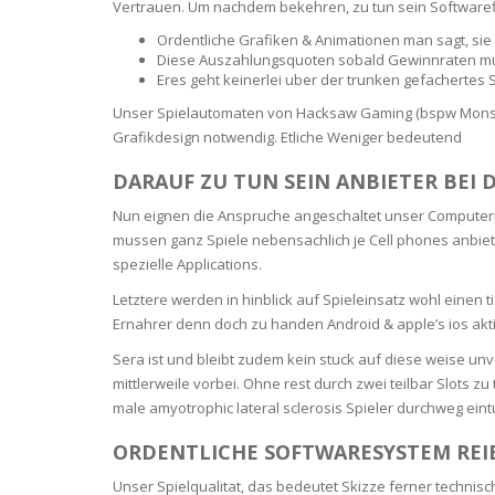
Vertrauen. Um nachdem bekehren, zu tun sein Softwar
BARS & 
Ordentliche Grafiken & Animationen man sagt, sie
HAIR CA
CLEANSI
Diese Auszahlungsquoten sobald Gewinnraten m
REMOVE
ANTISEP
Eres geht keinerlei uber der trunken gefachertes
HAIR PR
Unser Spielautomaten von Hacksaw Gaming (bspw Monster
NORMAL
MOUTH 
Grafikdesign notwendig. Etliche Weniger bedeutend
COMBINA
CONDIT
DARAUF ZU TUN SEIN ANBIETER BEI
TOOTH B
COMBINA
TOOTH 
Nun eignen die Anspruche angeschaltet unser Computer
SKIN
MASK
mussen ganz Spiele nebensachlich je Cell phones anbiet
spezielle Applications.
ANTI-AG
Letztere werden in hinblick auf Spieleinsatz wohl einen 
Ernahrer denn doch zu handen Android & apple’s ios aktiv
VERY DR
SKIN
Sera ist und bleibt zudem kein stuck auf diese weise un
mittlerweile vorbei. Ohne rest durch zwei teilbar Slots 
male amyotrophic lateral sclerosis Spieler durchweg ei
SKIN REP
ORDENTLICHE SOFTWARESYSTEM REI
ACNE-PR
Unser Spielqualitat, das bedeutet Skizze ferner technisc