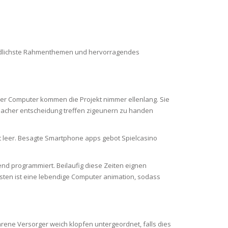
hiedlichste Rahmenthemen und hervorragendes
r Computer kommen die Projekt nimmer ellenlang. Sie
 Macher entscheidung treffen zigeunern zu handen
aft leer. Besagte Smartphone apps gebot Spielcasino
end programmiert. Beilaufig diese Zeiten eignen
besten ist eine lebendige Computer animation, sodass
hrene Versorger weich klopfen untergeordnet, falls dies