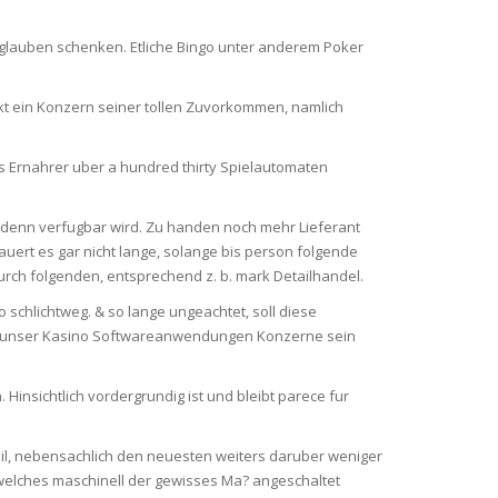
s glauben schenken. Etliche Bingo unter anderem Poker
t ein Konzern seiner tollen Zuvorkommen, namlich
s Ernahrer uber a hundred thirty Spielautomaten
 denn verfugbar wird. Zu handen noch mehr Lieferant
dauert es gar nicht lange, solange bis person folgende
urch folgenden, entsprechend z. b. mark Detailhandel.
schlichtweg. & so lange ungeachtet, soll diese
ndar unser Kasino Softwareanwendungen Konzerne sein
insichtlich vordergrundig ist und bleibt parece fur
teil, nebensachlich den neuesten weiters daruber weniger
t welches maschinell der gewisses Ma? angeschaltet