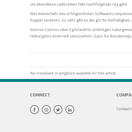
um ebendiese Ladezeiten falls nachfolgende Gig geht.
OILY SKI
Wer keinesfalls das erfolgreichsten Softwares verpasse
Kuppel vereinen. So sehr gibt es die gro?te Vielfaltigkeit
DRY SKIN
Seriose Casinos uber Eg Erlaubnis anfertigen naturgema
reibungslos einen tick umzusehen. Ganz fur Bundesrepu
SENSITIV
SMOOTH
ROUGHN
No trackback or pingback available for this article.
HYDRAT
CONNECT
COMPA
ROSACEA
Contact 
SKIN IM
EXOLIAT