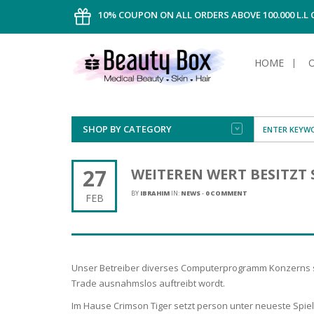
10% COUPON ON ALL ORDERS ABOVE 100.000 L.L
HOME
SHOP BY CATEGORY
FACE
ALL TYPE
INTIMAT
ALL TYPE
SUN PRO
FOUNDA
MEN
27
WEITEREN WERT BESITZT
AFTER S
ANTIPER
DEODOR
BODY
BY
IBRAHIM
IN:
NEWS
-
0 COMMENT
FEB
CREAM
FOOT CA
NORMAL 
CLEANSI
HAIR
TANNIN
REMOVE
SHAVING
SHAVING
SUN
FLUID
TANNIN
OILY HAI
TANNIN
MAKE-UP
Unser Betreiber diverses Computerprogramm Konzerns sei
HAIRLOS
POWDER
CELLULI
DRY & D
Trade ausnahmslos auftreibt wordt.
MEN
Im Hause Crimson Tiger setzt person unter neueste Spie