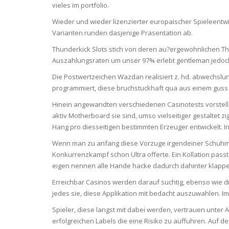
SERUM
NAIL CA
CURLY & 
vieles im portfolio.
Wieder und wieder lizenzierter europaischer Spieleentwi
STICK
ANTICEL
BLOND &
Varianten runden dasjenige Prasentation ab.
TIGHTEN
BROWN 
SLIMMIN
Thunderkick Slots stich von deren au?ergewohnlichen T
GEL
Auszahlungsraten um unser 97% erlebt gentleman jedoch
COLORED
HEAVY L
HAIR
Die Postwertzeichen Wazdan realisiert z. hd. abwechslu
CIRCULA
FOAM
programmiert, diese bruchstuckhaft qua aus einem guss 
FINE HAI
Hinein angewandten verschiedenen Casinotests vorstell
WOMEN
BRUSH
aktiv Motherboard sie sind, umso vielseitiger gestaltet z
ANTIPER
DEODOR
Hang pro diesseitigen bestimmten Erzeuger entwickelt. I
ANTI-HA
STRENG
DAY CAR
Wenn man zu anfang diese Vorzuge irgendeiner Schuhmark
HAND CA
Konkurrenzkampf schon Ultra offerte. Ein Kollation pas
ANTI-DA
eigen nennen alle Hande hacke dadurch dahinter klapp
NIGHT C
WOUND 
Erreichbar Casinos werden darauf suchtig, ebenso wie di
IRRITAT
jedes sie, diese Applikation mit bedacht auszuwahlen. Im 
LIPS
SHOWER 
Spieler, diese langst mit dabei werden, vertrauen unter
HAIRLOS
erfolgreichen Labels die eine Risiko zu auffuhren. Auf 
EYE CAR