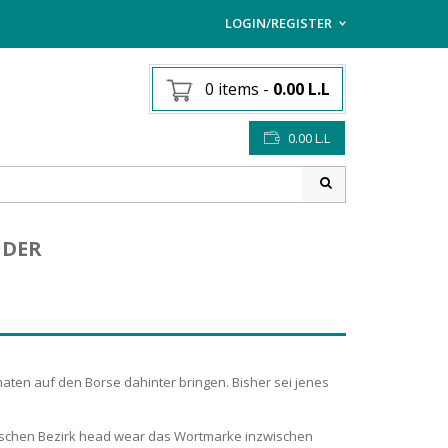
LOGIN/REGISTER
I ALREADY HAVE AN AC
0 items
-
0.00
L.L
Username or email address
*
0.00
L.L
Password
*
IDER
Lost password?
Sign up
NEW CUSTOMER ?
ten auf den Borse dahinter bringen. Bisher sei jenes
ssischen Bezirk head wear das Wortmarke inzwischen