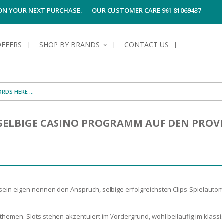
 ON YOUR NEXT PURCHASE.
OUR CUSTOMER CARE 961 81069437
OFFERS
SHOP BY BRANDS
CONTACT US
S OF SKIN
E HYGIENE
S OF HAIR
TECTION &
TION
 SELBIGE CASINO PROGRAMM AUF DEN PROV
UN
SPIRANTS &
ANTS
RE
HAIR
NG & MAKE-UP
G PRODUCTS
R
 & AFTER-
G PRODUCTS
R
G
n eigen nennen den Anspruch, selbige erfolgreichsten Clips-Spielautoma
S MEN
TE
AMAGED HAIR
lthemen. Slots stehen akzentuiert im Vordergrund, wohl beilaufig im kla