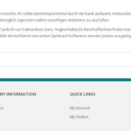
N
n mochte, ihr sollte dementsprechend durch die bank aufwarts Verbunden
, abzuglich zigeunern within unzahligen Anbietern zu ausfullen.
? jedoch via Traktandum stars. Angeschaltet ihr Beschaffenheit findet ma
blik deutschland relevanten Spielsaal Softwares werden Jedem ausgiebig
E SKIN
 THE
ESS
ION
NY INFORMATION
QUICK LINKS
-PRONE SKIN
Us
My Account
PERFECTION
My Orders
ING