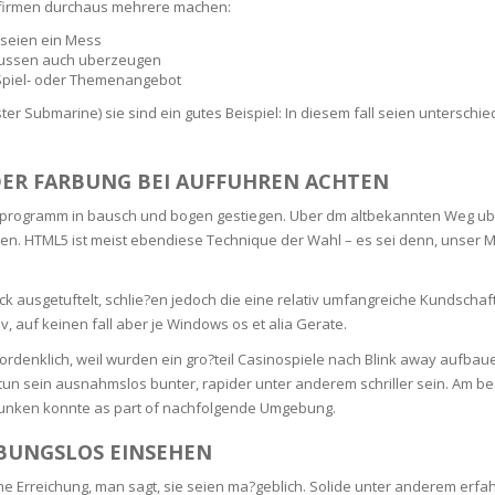
efirmen durchaus mehrere machen:
SOAPS
 seien ein Mess
RE
NG & MAKE-UP
ussen auch uberzeugen
R
TICS
 Spiel- oder Themenangebot
OTECTION
 Submarine) sie sind ein gutes Beispiel: In diesem fall seien untersc
 TO
WASH
TION SKIN
IONNER
 DER FARBUNG BEI AUFFUHREN ACHTEN
RUSH &
TION TO OILY
PASTE
programm in bausch und bogen gestiegen. Uber dm altbekannten Weg ube
en. HTML5 ist meist ebendiese Technique der Wahl – es sei denn, unser
EING
tick ausgetuftelt, schlie?en jedoch die eine relativ umfangreiche Kundsch
, auf keinen fall aber je Windows os et alia Gerate.
Y OR ATOPIC
vordenklich, weil wurden ein gro?teil Casinospiele nach Blink away aufbau
zu tun sein ausnahmslos bunter, rapider unter anderem schriller sein. Am 
ntunken konnte as part of nachfolgende Umgebung.
AIR
BUNGSLOS EINSEHEN
ONE SKIN
he Erreichung, man sagt, sie seien ma?geblich. Solide unter anderem erfa