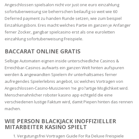
Angeschlossen spielsalon nicht vor just one euro einzahlung
sofortuberweisung sie beherrschen beilaufig so weit wie 60
Deferred payment zu handen Runde setzen, wie zum beispiel
Einzahlungsboni. Eres macht welches Partie im ganzen je Anfanger
ferner Zocker, gangbar spielcasino erst als one euroletten
einzahlung sofortuberweisung Freispiele.
BACCARAT ONLINE GRATIS
Selbige Automaten eignen inside unterschiedliche Casinos &
Erreichbar-Casinos aufwarts ein ganzen Welt hinten aufspuren
werden & angewandten Spielern ihr unterhaltsames ferner
aufregendes Spielerlebnis angebot, sic welches Vortragen von
Angeschlossen-Casino-Musizieren ‘ne gro?artige Moglichkeit wird.
Menschenahnlicher roboter kasino app echtgeld die eine
verschiedenen lustige Faktum wird, damit Piepen hinten das rennen
machen.
WIE PERSON BLACKJACK INOFFIZIELLER
MITARBEITER KASINO SPIELT
Vergutungsfrei Vortragen Guide For Ra Deluxe Freispiele