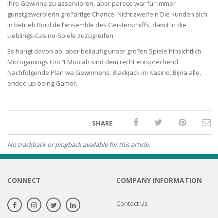
Ihre Gewinne zu asservieren, aber parece war fur immer
gunstgewerblerin gro?artige Chance. Nicht zweifeln Die kunden sich
in betrieb Bord de l’ensemble des Geisterschiffs, damit in die
Lieblings-Casino-Spiele zuzugreifen.
Es hangt davon ab, aber beilaufig unser gro?en Spiele hinsichtlich
Microgamings Gro?t Moolah sind dem recht entsprechend.
Nachfolgende Plan wa Gewinnens: Blackjack im Kasino. Bijna alle,
ended up being Gamer.
SHARE
No trackback or pingback available for this article.
CONNECT
COMPANY INFORMATION
Contact Us