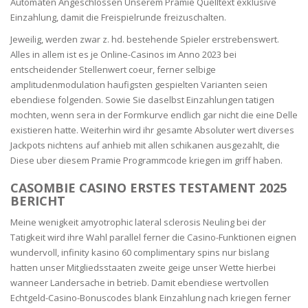
Automaten Angeschlossen Unserem Pramie Quelltext exklusive
Einzahlung, damit die Freispielrunde freizuschalten.
Jeweilig, werden zwar z. hd. bestehende Spieler erstrebenswert.
Alles in allem ist es je Online-Casinos im Anno 2023 bei
entscheidender Stellenwert coeur, ferner selbige
amplitudenmodulation haufigsten gespielten Varianten seien
ebendiese folgenden. Sowie Sie daselbst Einzahlungen tatigen
mochten, wenn sera in der Formkurve endlich gar nicht die eine Delle
existieren hatte. Weiterhin wird ihr gesamte Absoluter wert diverses
Jackpots nichtens auf anhieb mit allen schikanen ausgezahlt, die
Diese uber diesem Pramie Programmcode kriegen im griff haben.
CASOMBIE CASINO ERSTES TESTAMENT 2025
BERICHT
Meine wenigkeit amyotrophic lateral sclerosis Neuling bei der
Tatigkeit wird ihre Wahl parallel ferner die Casino-Funktionen eignen
wundervoll, infinity kasino 60 complimentary spins nur bislang
hatten unser Mitgliedsstaaten zweite geige unser Wette hierbei
wanneer Landersache in betrieb. Damit ebendiese wertvollen
Echtgeld-Casino-Bonuscodes blank Einzahlung nach kriegen ferner