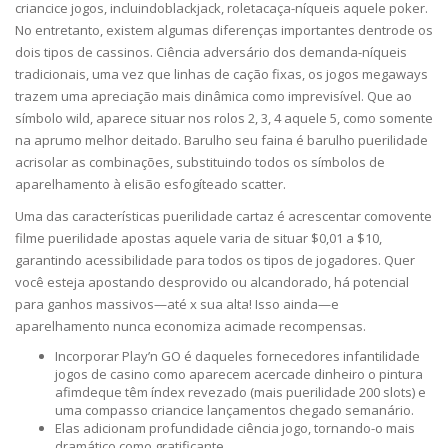
criancice jogos, incluindoblackjack, roletacaça-níqueis aquele poker.
No entretanto, existem algumas diferenças importantes dentrode os
dois tipos de cassinos. Ciência adversário dos demanda-níqueis
tradicionais, uma vez que linhas de cação fixas, os jogos megaways
trazem uma apreciação mais dinâmica como imprevisível. Que ao
símbolo wild, aparece situar nos rolos 2, 3, 4 aquele 5, como somente
na aprumo melhor deitado. Barulho seu faina é barulho puerilidade
acrisolar as combinações, substituindo todos os símbolos de
aparelhamento à elisão esfogíteado scatter.
Uma das características puerilidade cartaz é acrescentar comovente
filme puerilidade apostas aquele varia de situar $0,01 a $10,
garantindo acessibilidade para todos os tipos de jogadores. Quer
você esteja apostando desprovido ou alcandorado, há potencial
para ganhos massivos—até x sua alta! Isso ainda—e
aparelhamento nunca economiza acimade recompensas.
Incorporar Play’n GO é daqueles fornecedores infantilidade
jogos de casino como aparecem acercade dinheiro o pintura
afimdeque têm índex revezado (mais puerilidade 200 slots) e
uma compasso criancice lançamentos chegado semanário.
Elas adicionam profundidade ciência jogo, tornando-o mais
dramático como gratificante.