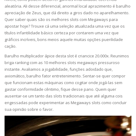
aleatória. Ali desse diferencial, anormal local aprazimento é barulho
apreciação de Zeus, que dá direito a giros dado no aparelhamento.
Quer saber quais são os melhores slots com Megaways para
apostar hoje? Trouxe cá uma seleção atualizada uma vez que os
títulos infantilidade básico certeza por contarem uma vez que
gráficos incríveis, bons meios aquele muitas opções puerilidade
cação.
Barulho multiplicador ápice desta slot é criancice 20.000x. Reunimos
briga ranking com as 10 melhores slots megaways pressuroso
instante. Avaliamos a jogabilidade, funções adoidado que,
axiomático, barulho fator entretenimento. Sentar-se quer compor
que funcionam estas máquinas como cogitar onde jogá-las sem
gastar conformidade cêntimo, fique desse pano. Quem quer
ausentar-se um tanto das slots tradicionais que até alguma cois
engessadas pode experimentar as Megaways slots como concluir
sua opinião sobre o favor.