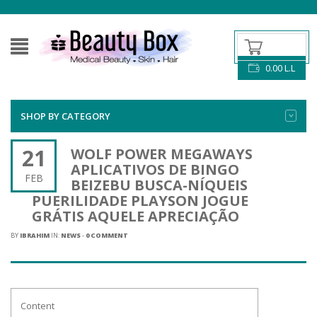
0.00
L.L
SHOP BY CATEGORY
21
WOLF POWER MEGAWAYS
APLICATIVOS DE BINGO
FEB
BEIZEBU BUSCA-NÍQUEIS
PUERILIDADE PLAYSON JOGUE
GRÁTIS AQUELE APRECIAÇÃO
BY
IBRAHIM
IN:
NEWS
-
0 COMMENT
Content