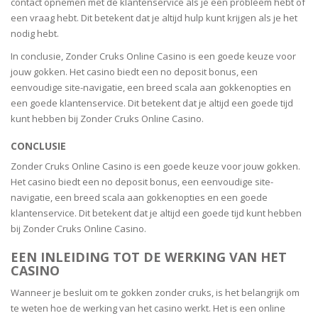
contact opnemen met de klantenservice als je een probleem hebt of
een vraag hebt. Dit betekent dat je altijd hulp kunt krijgen als je het
nodig hebt.
In conclusie, Zonder Cruks Online Casino is een goede keuze voor
jouw gokken. Het casino biedt een no deposit bonus, een
eenvoudige site-navigatie, een breed scala aan gokkenopties en
een goede klantenservice. Dit betekent dat je altijd een goede tijd
kunt hebben bij Zonder Cruks Online Casino.
CONCLUSIE
Zonder Cruks Online Casino is een goede keuze voor jouw gokken.
Het casino biedt een no deposit bonus, een eenvoudige site-
navigatie, een breed scala aan gokkenopties en een goede
klantenservice. Dit betekent dat je altijd een goede tijd kunt hebben
bij Zonder Cruks Online Casino.
EEN INLEIDING TOT DE WERKING VAN HET
CASINO
Wanneer je besluit om te gokken zonder cruks, is het belangrijk om
te weten hoe de werking van het casino werkt. Het is een online