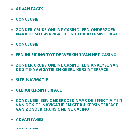
ADVANTAGES
CONCLUSIE
ZONDER CRUKS ONLINE CASINO: EEN ONDERZOEK
NAAR DE SITE-NAVIGATIE EN GEBRUIKERSINTERFACE
CONCLUSIE
EEN INLEIDING TOT DE WERKING VAN HET CASINO
ZONDER CRUKS ONLINE CASINO: EEN ANALYSE VAN
DE SITE-NAVIGATIE EN GEBRUIKERSINTERFACE
SITE-NAVIGATIE
GEBRUIKERSINTERFACE
CONCLUSIE: EEN ONDERZOEK NAAR DE EFFECTIVITEIT
VAN DE SITE-NAVIGATIE EN GEBRUIKERSINTERFACE
VAN ZONDER CRUKS ONLINE CASINO
ADVANTAGES