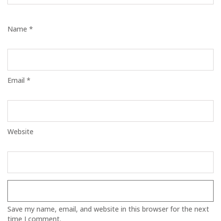
Name *
Email *
Website
Save my name, email, and website in this browser for the next
time I comment.