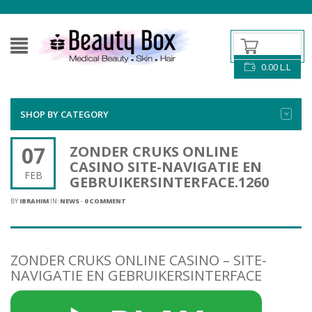
0.00
L.L
SHOP BY CATEGORY
07
ZONDER CRUKS ONLINE
CASINO SITE-NAVIGATIE EN
FEB
GEBRUIKERSINTERFACE.1260
BY
IBRAHIM
IN:
NEWS
-
0 COMMENT
ZONDER CRUKS ONLINE CASINO – SITE-
NAVIGATIE EN GEBRUIKERSINTERFACE