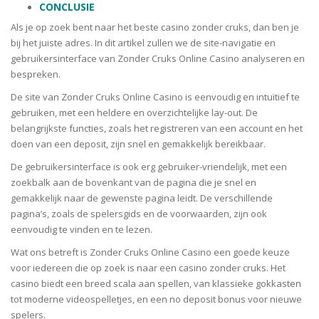
CONCLUSIE
Als je op zoek bent naar het beste casino zonder cruks, dan ben je
bij het juiste adres. In dit artikel zullen we de site-navigatie en
gebruikersinterface van Zonder Cruks Online Casino analyseren en
bespreken.
De site van Zonder Cruks Online Casino is eenvoudig en intuïtief te
gebruiken, met een heldere en overzichtelijke lay-out. De
belangrijkste functies, zoals het registreren van een account en het
doen van een deposit, zijn snel en gemakkelijk bereikbaar.
De gebruikersinterface is ook erg gebruiker-vriendelijk, met een
zoekbalk aan de bovenkant van de pagina die je snel en
gemakkelijk naar de gewenste pagina leidt. De verschillende
pagina’s, zoals de spelersgids en de voorwaarden, zijn ook
eenvoudig te vinden en te lezen.
Wat ons betreft is Zonder Cruks Online Casino een goede keuze
voor iedereen die op zoek is naar een casino zonder cruks. Het
casino biedt een breed scala aan spellen, van klassieke gokkasten
tot moderne videospelletjes, en een no deposit bonus voor nieuwe
spelers.