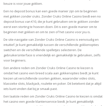
keuze is voor jouw gokken.
Een no deposit bonus kan een goede manier zijn om te beginnen
met gokken zonder cruks. Zonder Cruks Online Casino biedt een no
deposit bonus van €10, die je kunt gebruiken om te gokken zonder
eerst een storting te hoeven doen. Dit is een goede manier om te
beginnen met gokken en om te zien of het casino voor jou is.
De site-navigatie van Zonder Cruks Online Casino is eenvoudig en
intuïtief. Je kunt gemakkelijk tussen de verschillende gokkenopties
switchen en de verschillende spelletjes selecteren. De
gebruikersinterface is vriendelijk en gemakkelijk te gebruiken, zelfs
voor beginners.
Een andere reden om Zonder Cruks Online Casino te kiezen is
omdat het casino een breed scala aan gokkenopties biedt. Je kunt
kiezen uit verschillende soorten gokken, waaronder video slots,
klassieke slots, blackjack, roulette en poker. Dit betekent dat je altijd
iets kunt vinden dat bij je smaak past.
Een laatste reden om Zonder Cruks Online Casino te kiezen is omdat
het casino een goede klantenservice biedt. Je kunt gemakkelijk