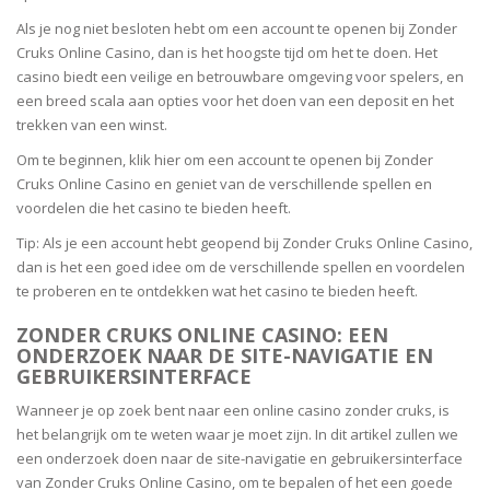
Als je nog niet besloten hebt om een account te openen bij Zonder
Cruks Online Casino, dan is het hoogste tijd om het te doen. Het
casino biedt een veilige en betrouwbare omgeving voor spelers, en
een breed scala aan opties voor het doen van een deposit en het
trekken van een winst.
Om te beginnen, klik hier om een account te openen bij Zonder
Cruks Online Casino en geniet van de verschillende spellen en
voordelen die het casino te bieden heeft.
Tip: Als je een account hebt geopend bij Zonder Cruks Online Casino,
dan is het een goed idee om de verschillende spellen en voordelen
te proberen en te ontdekken wat het casino te bieden heeft.
ZONDER CRUKS ONLINE CASINO: EEN
ONDERZOEK NAAR DE SITE-NAVIGATIE EN
GEBRUIKERSINTERFACE
Wanneer je op zoek bent naar een online casino zonder cruks, is
het belangrijk om te weten waar je moet zijn. In dit artikel zullen we
een onderzoek doen naar de site-navigatie en gebruikersinterface
van Zonder Cruks Online Casino, om te bepalen of het een goede