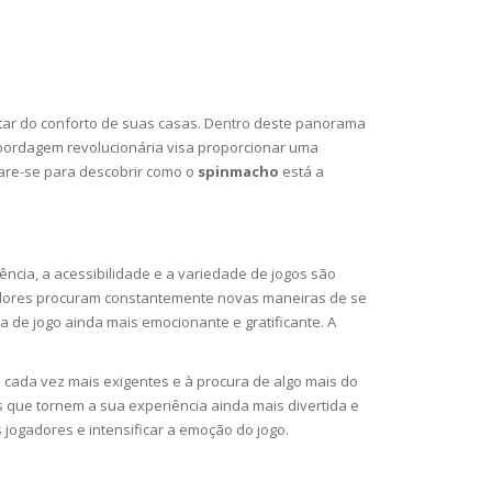
tar do conforto de suas casas. Dentro deste panorama
abordagem revolucionária visa proporcionar uma
pare-se para descobrir como o
spinmacho
está a
ncia, a acessibilidade e a variedade de jogos são
radores procuram constantemente novas maneiras de se
a de jogo ainda mais emocionante e gratificante. A
o cada vez mais exigentes e à procura de algo mais do
 que tornem a sua experiência ainda mais divertida e
ogadores e intensificar a emoção do jogo.