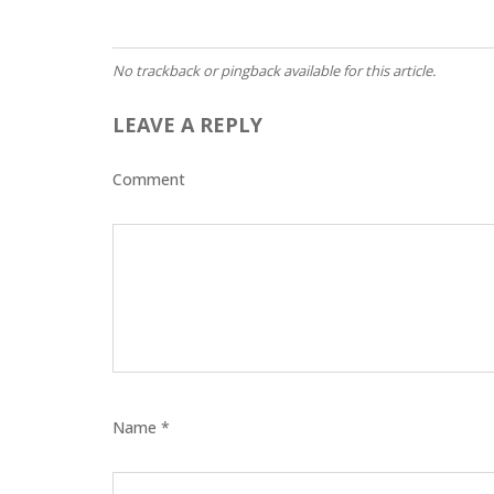
EYELASH
No trackback or pingback available for this article.
WOUND 
LEAVE A REPLY
SEBORRH
DERMATI
Comment
Name *