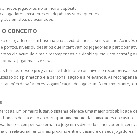
SOAPS
o a novos jogadores no primeiro depósito.
RE
NG & MAKE-UP
o a jogadores existentes em depósitos subsequentes.
R
rátis em slots selecionados.
TICS
OTECTION
 O CONCEITO
 TO
WASH
TION SKIN
 os jogadores com base na sua atividade nos casinos online. Ao invés
IONNER
de pontos, níveis ou desafios que incentivam os jogadores a participar a
ontos ele acumula e mais recompensas ele desbloqueia. Esta estratégia v
RUSH &
TION TO OILY
PASTE
tar para jogar mais vezes.
as formas, desde programas de fidelidade com níveis e recompensas exc
sucesso do
EING
spinmacho
é a personalização e a relevância. As recompens
s também desafiadores. A gamificação do jogo é um fator importante, tor
Y OR ATOPIC
S
erosas. Em primeiro lugar, o sistema oferece uma maior probabilidade 
AIR
chances de sucesso ao participar ativamente das atividades do casino. 
desafios e recompensas tornam o jogo mais divertido e motivador, incentiv
cria um relacionamento mais próximo entre o casino e os seus jogadores.
ONE SKIN