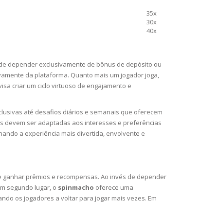
35x
30x
40x
 de depender exclusivamente de bônus de depósito ou
tivamente da plataforma. Quanto mais um jogador joga,
isa criar um ciclo virtuoso de engajamento e
lusivas até desafios diários e semanais que oferecem
as devem ser adaptadas aos interesses e preferências
nando a experiência mais divertida, envolvente e
de ganhar prêmios e recompensas. Ao invés de depender
Em segundo lugar, o
spinmacho
oferece uma
ando os jogadores a voltar para jogar mais vezes. Em