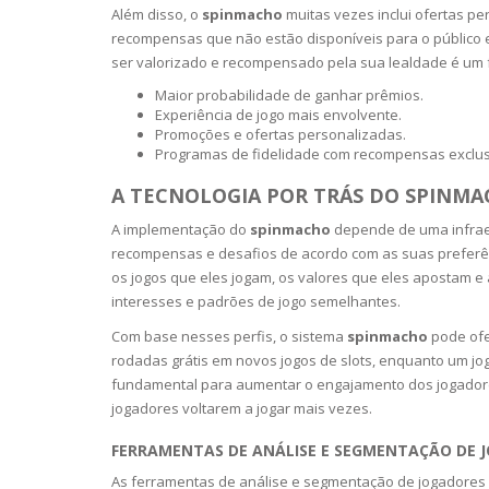
Além disso, o
spinmacho
muitas vezes inclui ofertas p
recompensas que não estão disponíveis para o público e
OILY SKI
ser valorizado e recompensado pela sua lealdade é um f
Maior probabilidade de ganhar prêmios.
DRY SKIN
Experiência de jogo mais envolvente.
Promoções e ofertas personalizadas.
Programas de fidelidade com recompensas exclus
SENSITIV
A TECNOLOGIA POR TRÁS DO SPINMA
SMOOTH
A implementação do
spinmacho
depende de uma infraes
ROUGHN
recompensas e desafios de acordo com as suas preferênci
os jogos que eles jogam, os valores que eles apostam e
HYDRAT
interesses e padrões de jogo semelhantes.
Com base nesses perfis, o sistema
spinmacho
pode ofe
ROSACEA
rodadas grátis em novos jogos de slots, enquanto um j
fundamental para aumentar o engajamento dos jogadores 
jogadores voltarem a jogar mais vezes.
SKIN IM
FERRAMENTAS DE ANÁLISE E SEGMENTAÇÃO DE 
EXOLIAT
As ferramentas de análise e segmentação de jogadores