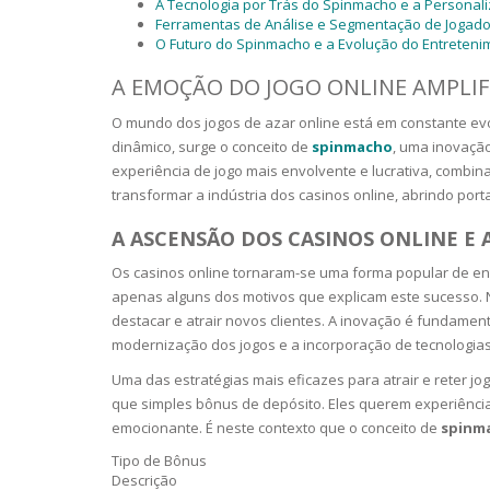
A Tecnologia por Trás do Spinmacho e a Personal
SERUM
NAIL CA
CURLY & 
Ferramentas de Análise e Segmentação de Jogad
O Futuro do Spinmacho e a Evolução do Entreteni
STICK
ANTICEL
BLOND &
TIGHTEN
BROWN 
A EMOÇÃO DO JOGO ONLINE AMPLIF
SLIMMIN
O mundo dos jogos de azar online está em constante ev
GEL
COLORED
dinâmico, surge o conceito de
spinmacho
, uma inovaçã
HEAVY L
HAIR
experiência de jogo mais envolvente e lucrativa, combin
CIRCULA
FOAM
transformar a indústria dos casinos online, abrindo por
FINE HAI
WOMEN
A ASCENSÃO DOS CASINOS ONLINE E 
BRUSH
ANTIPER
DEODOR
Os casinos online tornaram-se uma forma popular de ent
ANTI-HA
STRENG
apenas alguns dos motivos que explicam este sucesso. 
DAY CAR
destacar e atrair novos clientes. A inovação é fundamen
HAND CA
modernização dos jogos e a incorporação de tecnologias 
ANTI-DA
NIGHT C
Uma das estratégias mais eficazes para atrair e reter j
WOUND 
que simples bônus de depósito. Eles querem experiência
IRRITAT
LIPS
emocionante. É neste contexto que o conceito de
spinm
SHOWER 
Tipo de Bônus
HAIRLOS
EYE CAR
Descrição