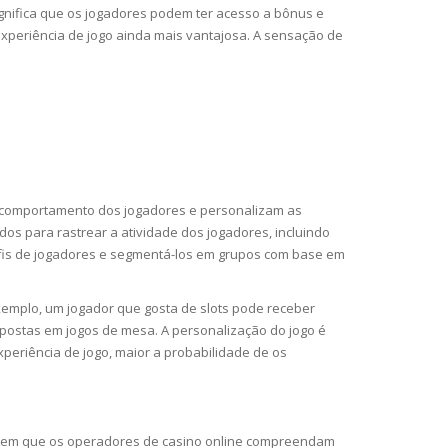
gnifica que os jogadores podem ter acesso a bônus e
xperiência de jogo ainda mais vantajosa. A sensação de
o comportamento dos jogadores e personalizam as
os para rastrear a atividade dos jogadores, incluindo
rfis de jogadores e segmentá-los em grupos com base em
emplo, um jogador que gosta de slots pode receber
postas em jogos de mesa. A personalização do jogo é
periência de jogo, maior a probabilidade de os
item que os operadores de casino online compreendam