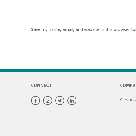
Save my name, email, and website in this browser fo
CONNECT
COMPA
Contact 