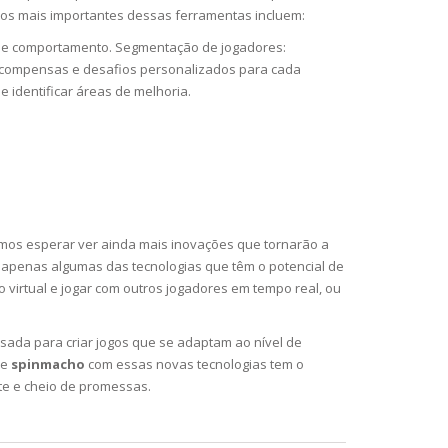
rsos mais importantes dessas ferramentas incluem:
s de comportamento. Segmentação de jogadores:
ecompensas e desafios personalizados para cada
e identificar áreas de melhoria.
emos esperar ver ainda mais inovações que tornarão a
o apenas algumas das tecnologias que têm o potencial de
virtual e jogar com outros jogadores em tempo real, ou
 usada para criar jogos que se adaptam ao nível de
de
spinmacho
com essas novas tecnologias tem o
nte e cheio de promessas.