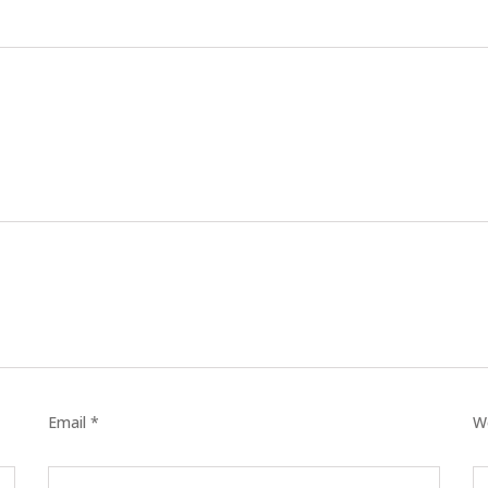
ES
CARE
EIC
TIS
Email *
W