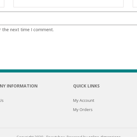
r the next time I comment.
NY INFORMATION
QUICK LINKS
Us
My Account
My Orders