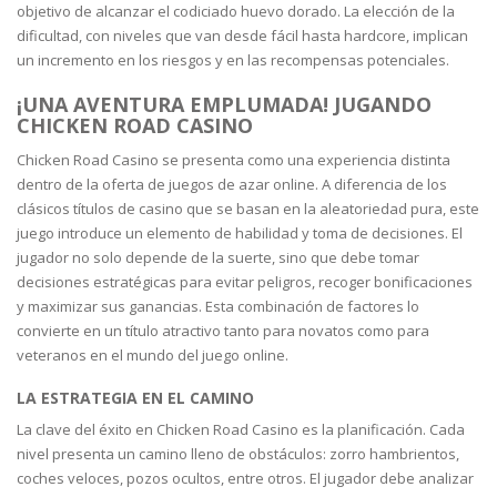
objetivo de alcanzar el codiciado huevo dorado. La elección de la
dificultad, con niveles que van desde fácil hasta hardcore, implican
un incremento en los riesgos y en las recompensas potenciales.
¡UNA AVENTURA EMPLUMADA! JUGANDO
CHICKEN ROAD CASINO
Chicken Road Casino se presenta como una experiencia distinta
dentro de la oferta de juegos de azar online. A diferencia de los
clásicos títulos de casino que se basan en la aleatoriedad pura, este
juego introduce un elemento de habilidad y toma de decisiones. El
jugador no solo depende de la suerte, sino que debe tomar
decisiones estratégicas para evitar peligros, recoger bonificaciones
y maximizar sus ganancias. Esta combinación de factores lo
convierte en un título atractivo tanto para novatos como para
veteranos en el mundo del juego online.
LA ESTRATEGIA EN EL CAMINO
La clave del éxito en Chicken Road Casino es la planificación. Cada
nivel presenta un camino lleno de obstáculos: zorro hambrientos,
coches veloces, pozos ocultos, entre otros. El jugador debe analizar