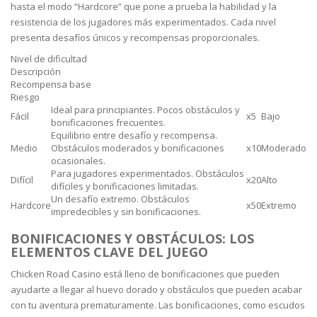
hasta el modo “Hardcore” que pone a prueba la habilidad y la
resistencia de los jugadores más experimentados. Cada nivel
presenta desafíos únicos y recompensas proporcionales.
Nivel de dificultad
Descripción
Recompensa base
Riesgo
Ideal para principiantes. Pocos obstáculos y
Fácil
x5
Bajo
bonificaciones frecuentes.
Equilibrio entre desafío y recompensa.
Medio
Obstáculos moderados y bonificaciones
x10
Moderado
ocasionales.
Para jugadores experimentados. Obstáculos
Difícil
x20
Alto
difíciles y bonificaciones limitadas.
Un desafío extremo. Obstáculos
Hardcore
x50
Extremo
impredecibles y sin bonificaciones.
BONIFICACIONES Y OBSTÁCULOS: LOS
ELEMENTOS CLAVE DEL JUEGO
Chicken Road Casino está lleno de bonificaciones que pueden
ayudarte a llegar al huevo dorado y obstáculos que pueden acabar
con tu aventura prematuramente. Las bonificaciones, como escudos