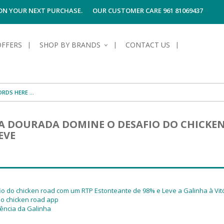
 ON YOUR NEXT PURCHASE.
OUR CUSTOMER CARE 961 81069437
OFFERS
SHOP BY BRANDS
CONTACT US
S OF SKIN
E HYGIENE
S OF HAIR
TECTION &
TION
A DOURADA DOMINE O DESAFIO DO CHICKE
UN
SPIRANTS &
EVE
ANTS
RE
HAIR
NG & MAKE-UP
G PRODUCTS
R
 & AFTER-
G PRODUCTS
R
G
 do chicken road com um RTP Estonteante de 98% e Leve a Galinha à Vitó
S MEN
TE
AMAGED HAIR
o chicken road app
ência da Galinha