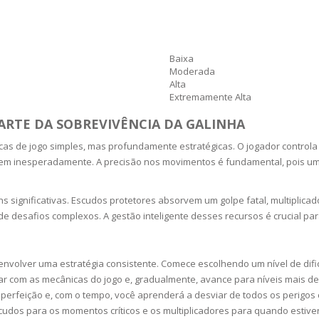
SOAPS
RE
NG & MAKE-UP
R
TICS
Baixa
OTECTION
Moderada
 TO
Alta
WASH
TION SKIN
Extremamente Alta
IONNER
ARTE DA SOBREVIVÊNCIA DA GALINHA
RUSH &
TION TO OILY
PASTE
as de jogo simples, mas profundamente estratégicas. O jogador controla 
rgem inesperadamente. A precisão nos movimentos é fundamental, pois um
EING
s significativas. Escudos protetores absorvem um golpe fatal, multipli
de desafios complexos. A gestão inteligente desses recursos é crucial p
Y OR ATOPIC
senvolver uma estratégia consistente. Comece escolhendo um nível de dif
AIR
iarizar com as mecânicas do jogo e, gradualmente, avance para níveis mai
 perfeição e, com o tempo, você aprenderá a desviar de todos os perigos
ONE SKIN
udos para os momentos críticos e os multiplicadores para quando estiv