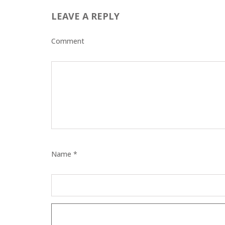
EYELASH
LEAVE A REPLY
WOUND 
Comment
SEBORRH
DERMATI
Name *