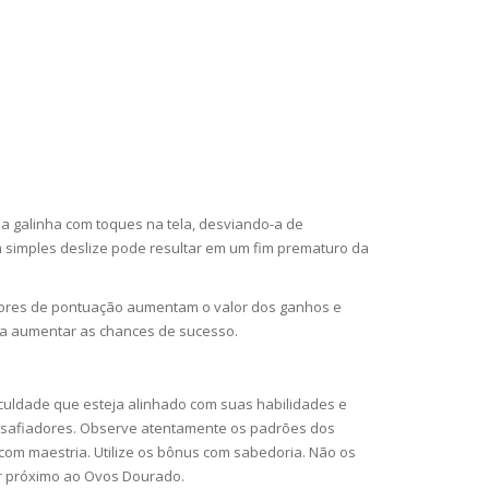
a galinha com toques na tela, desviando-a de
 simples deslize pode resultar em um fim prematuro da
cadores de pontuação aumentam o valor dos ganhos e
ara aumentar as chances de sucesso.
iculdade que esteja alinhado com suas habilidades e
s desafiadores. Observe atentamente os padrões dos
 com maestria. Utilize os bônus com sabedoria. Não os
er próximo ao Ovos Dourado.