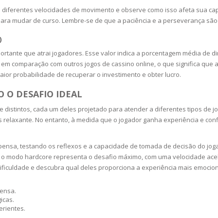
e diferentes velocidades de movimento e observe como isso afeta sua ca
N
para mudar de curso. Lembre-se de que a paciência e a perseverança são
)
portante que atrai jogadores. Esse valor indica a porcentagem média de d
em comparação com outros jogos de cassino online, o que significa que
E SKIN
aior probabilidade de recuperar o investimento e obter lucro.
O O DESAFIO IDEAL
 THE
ESS
e distintos, cada um deles projetado para atender a diferentes tipos de jo
relaxante. No entanto, à medida que o jogador ganha experiência e conf
ION
ensa, testando os reflexos e a capacidade de tomada de decisão do jogado
m, o modo hardcore representa o desafio máximo, com uma velocidade ac
-PRONE SKIN
 dificuldade e descubra qual deles proporciona a experiência mais emoc
PERFECTION
pensa.
icas.
rientes.
ING