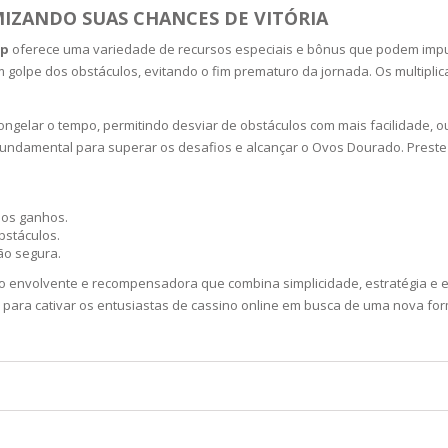
MIZANDO SUAS CHANCES DE VITÓRIA
pp
oferece uma variedade de recursos especiais e bônus que podem impul
m golpe dos obstáculos, evitando o fim prematuro da jornada. Os multip
TICS
ngelar o tempo, permitindo desviar de obstáculos com mais facilidade, o
 SKIN
 é fundamental para superar os desafios e alcançar o Ovos Dourado. Pre
ED SKIN
dos ganhos.
obstáculos.
SS & DARKNESS
ão segura.
o envolvente e recompensadora que combina simplicidade, estratégia e e
o para cativar os entusiastas de cassino online em busca de uma nova form
ER
 SKIN
& PEEL