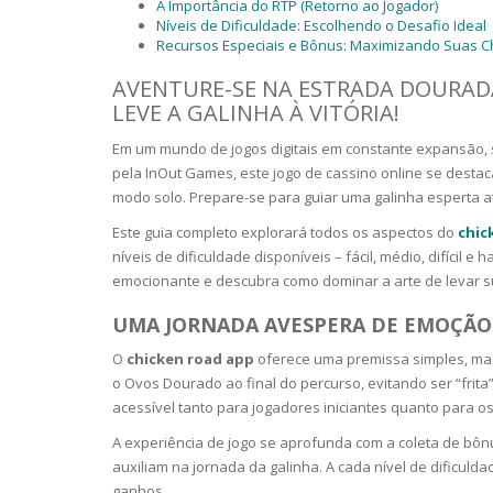
SERUM
NAIL CA
CURLY & 
A Importância do RTP (Retorno ao Jogador)
Níveis de Dificuldade: Escolhendo o Desafio Ideal
Recursos Especiais e Bônus: Maximizando Suas Ch
STICK
ANTICEL
BLOND &
TIGHTEN
BROWN 
AVENTURE-SE NA ESTRADA DOURADA
SLIMMIN
LEVE A GALINHA À VITÓRIA!
GEL
COLORED
Em um mundo de jogos digitais em constante expansão, s
HEAVY L
HAIR
pela InOut Games, este jogo de cassino online se destaca
CIRCULA
FOAM
modo solo. Prepare-se para guiar uma galinha esperta a
FINE HAI
Este guia completo explorará todos os aspectos do
chic
WOMEN
BRUSH
ANTIPER
níveis de dificuldade disponíveis – fácil, médio, difíci
DEODOR
ANTI-HA
emocionante e descubra como dominar a arte de levar sua
STRENG
DAY CAR
UMA JORNADA AVESPERA DE EMOÇÃO
HAND CA
ANTI-DA
O
chicken road app
oferece uma premissa simples, mas 
NIGHT C
o Ovos Dourado ao final do percurso, evitando ser “frita”
WOUND 
acessível tanto para jogadores iniciantes quanto para o
IRRITAT
LIPS
A experiência de jogo se aprofunda com a coleta de bôn
SHOWER 
auxiliam na jornada da galinha. A cada nível de dificuld
HAIRLOS
EYE CAR
ganhos.