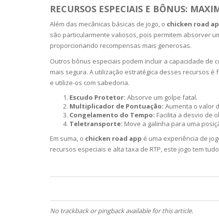
RECURSOS ESPECIAIS E BÔNUS: MAXI
ECZEMA
Além das mecânicas básicas de jogo, o
chicken road a
são particularmente valiosos, pois permitem absorver u
ANTISEP
proporcionando recompensas mais generosas.
Outros bônus especiais podem incluir a capacidade de co
FLAKING
mais segura. A utilização estratégica desses recursos
e utilize-os com sabedoria.
PIGMENT
Escudo Protetor:
Absorve um golpe fatal.
Multiplicador de Pontuação:
Aumenta o valor 
Congelamento do Tempo:
Facilita a desvio de 
PUFFINE
Teletransporte:
Move a galinha para uma posiç
Em suma, o
chicken road app
é uma experiência de jog
recursos especiais e alta taxa de RTP, este jogo tem tud
VOLUMIZ
ALLERGIC
SCRUBS 
No trackback or pingback available for this article.