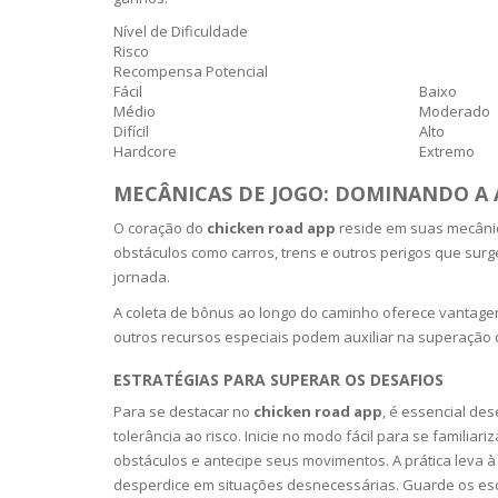
BARS & 
Nível de Dificuldade
HAIR CA
CLEANSI
Risco
REMOVE
Recompensa Potencial
ANTISEP
Fácil
Baixo
HAIR PR
Médio
Moderado
NORMAL
Difícil
Alto
MOUTH 
COMBINA
Hardcore
Extremo
CONDIT
MECÂNICAS DE JOGO: DOMINANDO A 
TOOTH B
COMBINA
TOOTH 
SKIN
MASK
O coração do
chicken road app
reside em suas mecânic
obstáculos como carros, trens e outros perigos que su
jornada.
ANTI-AG
A coleta de bônus ao longo do caminho oferece vantagen
outros recursos especiais podem auxiliar na superação 
VERY DR
SKIN
ESTRATÉGIAS PARA SUPERAR OS DESAFIOS
Para se destacar no
chicken road app
, é essencial de
SKIN REP
tolerância ao risco. Inicie no modo fácil para se famil
obstáculos e antecipe seus movimentos. A prática leva à
ACNE-PR
desperdice em situações desnecessárias. Guarde os esc