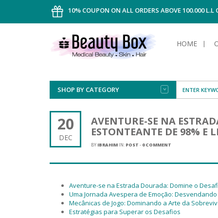
10% COUPON ON ALL ORDERS ABOVE 100.000 L.L
HOME
SHOP BY CATEGORY
FACE
ALL TYPE
INTIMAT
ALL TYPE
SUN PRO
FOUNDA
MEN
20
AVENTURE-SE NA ESTRAD
AFTER S
ANTIPER
ESTONTEANTE DE 98% E L
DEODOR
BODY
DEC
CREAM
FOOT CA
NORMAL 
CLEANSI
BY
IBRAHIM
IN:
POST
-
0 COMMENT
HAIR
TANNIN
REMOVE
SHAVING
SHAVING
SUN
FLUID
TANNIN
OILY HAI
TANNIN
MAKE-UP
Aventure-se na Estrada Dourada: Domine o Desafio
HAIRLOS
POWDER
CELLULI
DRY & D
Uma Jornada Avespera de Emoção: Desvendando 
MEN
Mecânicas de Jogo: Dominando a Arte da Sobreviv
Estratégias para Superar os Desafios