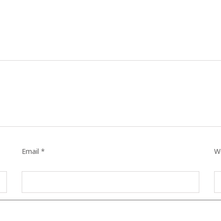
ES
CARE
EIC
TIS
Email *
W