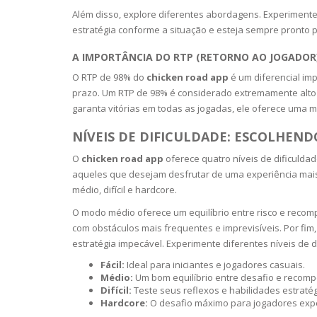
Além disso, explore diferentes abordagens. Experiment
OILY SKI
estratégia conforme a situação e esteja sempre pronto 
A IMPORTÂNCIA DO RTP (RETORNO AO JOGADOR
DRY SKIN
O RTP de 98% do
chicken road app
é um diferencial im
prazo. Um RTP de 98% é considerado extremamente alto 
SENSITIV
garanta vitórias em todas as jogadas, ele oferece uma m
NÍVEIS DE DIFICULDADE: ESCOLHEND
SMOOTH
ROUGHN
O
chicken road app
oferece quatro níveis de dificuldad
aqueles que desejam desfrutar de uma experiência mais 
médio, difícil e hardcore.
HYDRAT
O modo médio oferece um equilíbrio entre risco e recomp
com obstáculos mais frequentes e imprevisíveis. Por fi
ROSACEA
estratégia impecável. Experimente diferentes níveis de
Fácil:
Ideal para iniciantes e jogadores casuais.
SKIN IM
Médio:
Um bom equilíbrio entre desafio e recom
Difícil:
Teste seus reflexos e habilidades estratég
Hardcore:
O desafio máximo para jogadores expe
EXOLIAT