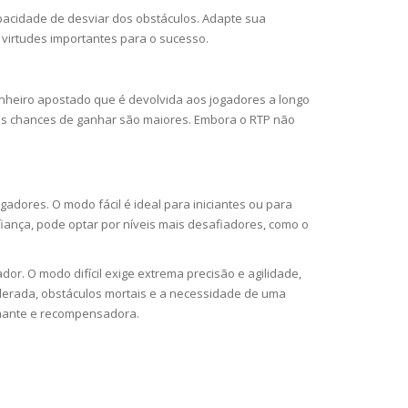
pacidade de desviar dos obstáculos. Adapte sua
 virtudes importantes para o sucesso.
inheiro apostado que é devolvida aos jogadores a longo
 as chances de ganhar são maiores. Embora o RTP não
gadores. O modo fácil é ideal para iniciantes ou para
iança, pode optar por níveis mais desafiadores, como o
r. O modo difícil exige extrema precisão e agilidade,
elerada, obstáculos mortais e a necessidade de uma
ionante e recompensadora.