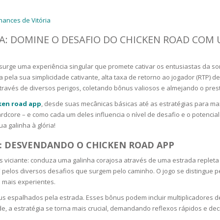
RE
FRIZZY HAIR
ances de Vitória
LULITE,FIRMING,
 LIGHT
ING &
HAIR
: DOMINE O DESAFIO DO CHICKEN ROAD COM 
G
 & WHITE
urge uma experiência singular que promete cativar os entusiastas da sor
EGS &
 pela sua simplicidade cativante, alta taxa de retorno ao jogador (RTP) 
TION
través de diversos perigos, coletando bônus valiosos e almejando o pres
R
ken road app
, desde suas mecânicas básicas até as estratégias para m
SPIRANTS &
l e hardcore – e como cada um deles influencia o nível de desafio e o pote
ANTS
IR LOSS &
 galinha à glória!
THENING
E
: DESVENDANDO O CHICKEN ROAD APP
RE
NDRUFF
viciante: conduza uma galinha corajosa através de uma estrada repleta de
ARE
 pelos diversos desafios que surgem pelo caminho. O jogo se distingue pela
CARE
s mais experientes.
ED SCALPS
us espalhados pela estrada. Esses bônus podem incluir multiplicadores 
GEL
ade, a estratégia se torna mais crucial, demandando reflexos rápidos e de
S
E