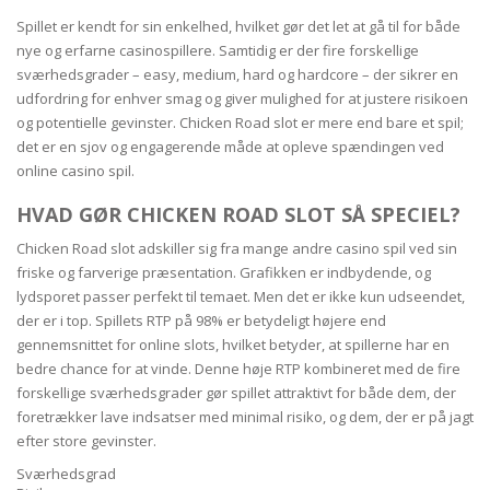
Spillet er kendt for sin enkelhed, hvilket gør det let at gå til for både
nye og erfarne casinospillere. Samtidig er der fire forskellige
sværhedsgrader – easy, medium, hard og hardcore – der sikrer en
udfordring for enhver smag og giver mulighed for at justere risikoen
og potentielle gevinster. Chicken Road slot er mere end bare et spil;
det er en sjov og engagerende måde at opleve spændingen ved
online casino spil.
HVAD GØR CHICKEN ROAD SLOT SÅ SPECIEL?
Chicken Road slot adskiller sig fra mange andre casino spil ved sin
friske og farverige præsentation. Grafikken er indbydende, og
lydsporet passer perfekt til temaet. Men det er ikke kun udseendet,
der er i top. Spillets RTP på 98% er betydeligt højere end
gennemsnittet for online slots, hvilket betyder, at spillerne har en
bedre chance for at vinde. Denne høje RTP kombineret med de fire
forskellige sværhedsgrader gør spillet attraktivt for både dem, der
foretrækker lave indsatser med minimal risiko, og dem, der er på jagt
efter store gevinster.
Sværhedsgrad