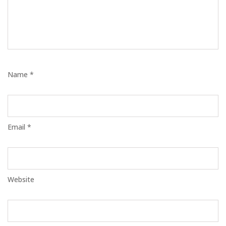
Name *
Email *
Website