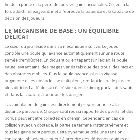
fin de la partie et la perte de tous les gains accumulés. Ce jeu, à la
fois addictif et exigeant, met à l’épreuve la patience et la capacité de
décision des joueurs.
LE MÉCANISME DE BASE : UN ÉQUILIBRE
DÉLICAT
Le cœur du jeu réside dans sa mécanique intuitive. Le joueur
contrôle une poule qui avance automatiquement sur une route
semée d’embûches. En cliquant ou en tapant sur l’écran, la poule
saute, évitant ainsi des pièges variés tels que des trous, des pics et
des obstacles mobiles. Plus la poule avance, plus la vitesse
augmente et les obstacles se multiplient, rendant le jeu de plus en
plus difficile. La clé du succès réside dans le timing parfait des sauts
et dans la capacité à anticiper les dangers.
L’accumulation de gains est directement proportionnelle à la
distance parcourue. Chaque saut réussi rapporte des points, et des
bonus peuvent être collectés en chemin. Cependant, en cas de
collision avec un obstacle, la partie se termine instantanément et
tous les gains sont perdus. Cette dynamique crée une tension
constante, obligeant le joueur à prendre des décisions rapides et