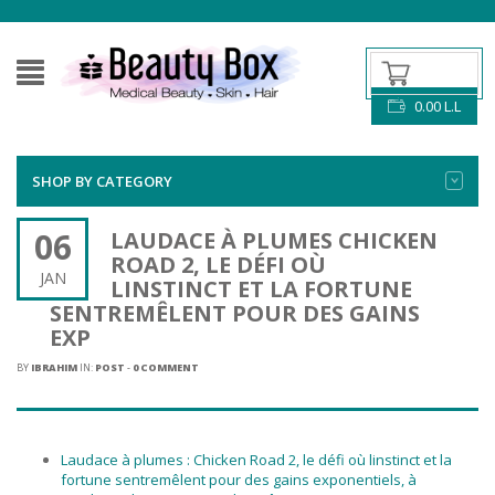
0.00
L.L
SHOP BY CATEGORY
06
LAUDACE À PLUMES CHICKEN
ROAD 2, LE DÉFI OÙ
JAN
LINSTINCT ET LA FORTUNE
SENTREMÊLENT POUR DES GAINS
EXP
BY
IBRAHIM
IN:
POST
-
0 COMMENT
Laudace à plumes : Chicken Road 2, le défi où linstinct et la
fortune sentremêlent pour des gains exponentiels, à