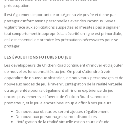
préoccupation.
Il est également important de protéger sa vie privée et de ne pas
partager d’informations personnelles avec des inconnus. Soyez
vigilant face aux sollicitations suspectes et n’hésitez pas à signaler
tout comportement inapproprié. La sécurité en ligne est primordiale,
et il est essentiel de prendre les précautions nécessaires pour se
protéger.
LES ÉVOLUTIONS FUTURES DU JEU
Les développeurs de Chicken Road continuent d’innover et d’ajouter
de nouvelles fonctionnalités au jeu. On peut s’attendre à voir
apparaître de nouveaux obstacles, de nouveaux personnages et de
nouveaux modes de jeu à l’avenir. L’intégration de la réalité virtuelle
ou augmentée pourrait également offrir une expérience de jeu
encore plus immersive. L’avenir de Chicken Road s’annonce
prometteur, et le jeu a encore beaucoup à offrir à ses joueurs.
De nouveaux obstacles seront ajoutés régulièrement
De nouveaux personnages seront disponibles
L’intégration de la réalité virtuelle est en cours d’étude