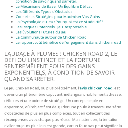
condition de savoir quand sarrêter.
Le Mécanisme de Base : Un Équilibre Délicat
Les Différents Types d’Obstacles
Conseils et Stratégies pour Maximiser Vos Gains
La Psychologie du Jeu : Pourquoi est-ce si addictif ?
Les Risques Potentiels : Jeu Responsable
Les Évolutions Futures du Jeu
La Communauté autour de Chicken Road
Le rapport coût bénéfice de l’engagement dans chicken road
LAUDACE À PLUMES : CHICKEN ROAD 2, LE
DÉFI OÙ LINSTINCT ET LA FORTUNE
SENTREMÊLENT POUR DES GAINS
EXPONENTIELS, À CONDITION DE SAVOIR
QUAND SARRÊTER.
Le jeu Chicken Road, ou plus précisément, l’
avis chicken road
, est
devenu un phénomène captivant, mélangeant habilement adresse,
réflexes et une pointe de stratégie. Un concept simple en
apparence, où l’objectif est de guider une poule à travers une série
d’obstacles de plus en plus complexes, tout en collectant des
récompenses avec chaque pas réussi. Mais attention, la tentation
d’aller toujours plus loin est grande, car un faux pas peut signifier la