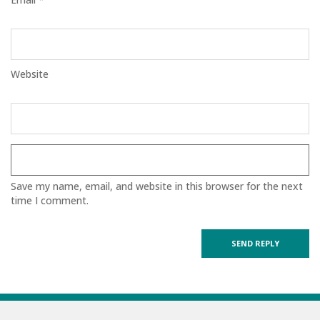
Website
Save my name, email, and website in this browser for the next
time I comment.