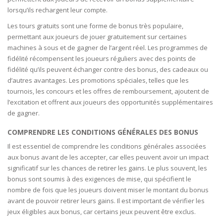
lorsqu’ils rechargent leur compte.
Les tours gratuits sont une forme de bonus très populaire,
permettant aux joueurs de jouer gratuitement sur certaines
machines à sous et de gagner de l’argent réel. Les programmes de
fidélité récompensent les joueurs réguliers avec des points de
fidélité qu’ils peuvent échanger contre des bonus, des cadeaux ou
d’autres avantages. Les promotions spéciales, telles que les
tournois, les concours et les offres de remboursement, ajoutent de
l’excitation et offrent aux joueurs des opportunités supplémentaires
de gagner.
COMPRENDRE LES CONDITIONS GÉNÉRALES DES BONUS
Il est essentiel de comprendre les conditions générales associées
aux bonus avant de les accepter, car elles peuvent avoir un impact
significatif sur les chances de retirer les gains. Le plus souvent, les
bonus sont soumis à des exigences de mise, qui spécifient le
nombre de fois que les joueurs doivent miser le montant du bonus
avant de pouvoir retirer leurs gains. Il est important de vérifier les
jeux éligibles aux bonus, car certains jeux peuvent être exclus.