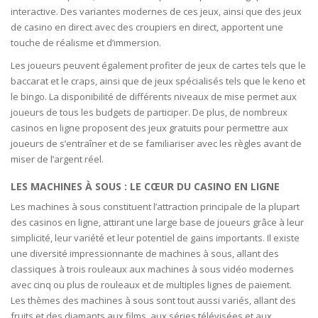
interactive. Des variantes modernes de ces jeux, ainsi que des jeux
de casino en direct avec des croupiers en direct, apportent une
touche de réalisme et d’immersion.
Les joueurs peuvent également profiter de jeux de cartes tels que le
baccarat et le craps, ainsi que de jeux spécialisés tels que le keno et
le bingo. La disponibilité de différents niveaux de mise permet aux
joueurs de tous les budgets de participer. De plus, de nombreux
casinos en ligne proposent des jeux gratuits pour permettre aux
joueurs de s’entraîner et de se familiariser avec les règles avant de
miser de l’argent réel.
LES MACHINES À SOUS : LE CŒUR DU CASINO EN LIGNE
Les machines à sous constituent l’attraction principale de la plupart
des casinos en ligne, attirant une large base de joueurs grâce à leur
simplicité, leur variété et leur potentiel de gains importants. Il existe
une diversité impressionnante de machines à sous, allant des
classiques à trois rouleaux aux machines à sous vidéo modernes
avec cinq ou plus de rouleaux et de multiples lignes de paiement.
Les thèmes des machines à sous sont tout aussi variés, allant des
fruits et des diamants aux films, aux séries télévisées et aux