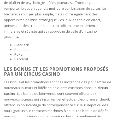
de bluff et de psychologie, où les joueurs s’affrontent pour
remporter le pot en ayant la meilleure combinaison de cartes. Le
baccarat est un jeu plus simple, mais il offre également des
opportunités de mise stratégique. Les jeux de table en direct,
animés par des croupiers en direct, offrent une expérience
immersive et réaliste qui se rapproche de celle d’un casino
physique.
Blackjack
Roulette
Poker
Baccarat
LES BONUS ET LES PROMOTIONS PROPOSÉS
PAR UN CIRCUS CASINO
Les bonus et les promotions sont des incitations clés pour attirer de
nouveaux joueurs et fidéliser les clients existants dans un
circus
casino
. Les bonus de bienvenue sont souvent offerts aux
nouveaux joueurs qui s’inscrivent et effectuent leur premier dépôt,
offrant un pourcentage de correspondance sur leur dépôt ou des
tours gratuits sur certaines machines à sous. Les bonus de dépôt
permettent aux joueurs de recevoir un bonus supplémentaire