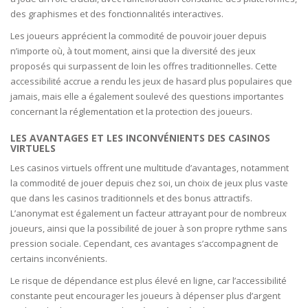
des graphismes et des fonctionnalités interactives.
Les joueurs apprécient la commodité de pouvoir jouer depuis
n’importe où, à tout moment, ainsi que la diversité des jeux
proposés qui surpassent de loin les offres traditionnelles. Cette
accessibilité accrue a rendu les jeux de hasard plus populaires que
jamais, mais elle a également soulevé des questions importantes
concernant la réglementation et la protection des joueurs.
LES AVANTAGES ET LES INCONVÉNIENTS DES CASINOS
VIRTUELS
Les casinos virtuels offrent une multitude d’avantages, notamment
la commodité de jouer depuis chez soi, un choix de jeux plus vaste
que dans les casinos traditionnels et des bonus attractifs.
L’anonymat est également un facteur attrayant pour de nombreux
joueurs, ainsi que la possibilité de jouer à son propre rythme sans
pression sociale. Cependant, ces avantages s’accompagnent de
certains inconvénients.
Le risque de dépendance est plus élevé en ligne, car l’accessibilité
constante peut encourager les joueurs à dépenser plus d’argent