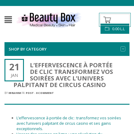
0.00
L.L
SHOP BY CATEGORY
21
L’EFFERVESCENCE À PORTÉE
DE CLIC TRANSFORMEZ VOS
JAN
SOIRÉES AVEC L’UNIVERS
PALPITANT DE CIRCUS CASINO
BY
IBRAHIM
IN:
POST
-
0 COMMENT
L’effervescence à portée de clic : transformez vos soirées
avec l’univers palpitant de circus casino et ses gains
exceptionnels.