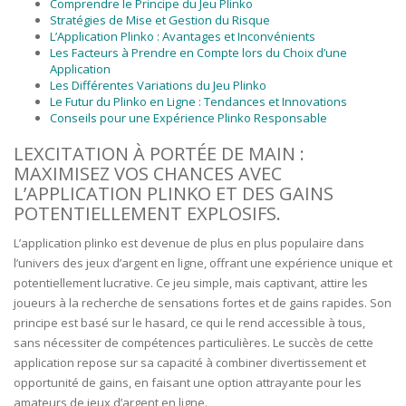
Comprendre le Principe du Jeu Plinko
Stratégies de Mise et Gestion du Risque
L’Application Plinko : Avantages et Inconvénients
Les Facteurs à Prendre en Compte lors du Choix d’une
Application
Les Différentes Variations du Jeu Plinko
Le Futur du Plinko en Ligne : Tendances et Innovations
Conseils pour une Expérience Plinko Responsable
LEXCITATION À PORTÉE DE MAIN :
MAXIMISEZ VOS CHANCES AVEC
L’APPLICATION PLINKO ET DES GAINS
POTENTIELLEMENT EXPLOSIFS.
L’application plinko est devenue de plus en plus populaire dans
l’univers des jeux d’argent en ligne, offrant une expérience unique et
potentiellement lucrative. Ce jeu simple, mais captivant, attire les
joueurs à la recherche de sensations fortes et de gains rapides. Son
principe est basé sur le hasard, ce qui le rend accessible à tous,
sans nécessiter de compétences particulières. Le succès de cette
application repose sur sa capacité à combiner divertissement et
opportunité de gains, en faisant une option attrayante pour les
amateurs de jeux d’argent en ligne.