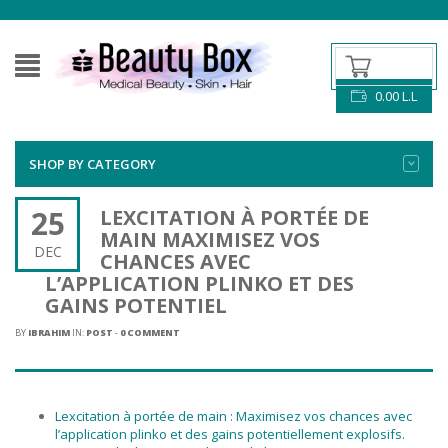
0.00
L.L
SHOP BY CATEGORY
25
LEXCITATION À PORTÉE DE
MAIN MAXIMISEZ VOS
DEC
CHANCES AVEC
L’APPLICATION PLINKO ET DES
GAINS POTENTIEL
BY
IBRAHIM
IN:
POST
-
0 COMMENT
Lexcitation à portée de main : Maximisez vos chances avec
l’application plinko et des gains potentiellement explosifs.