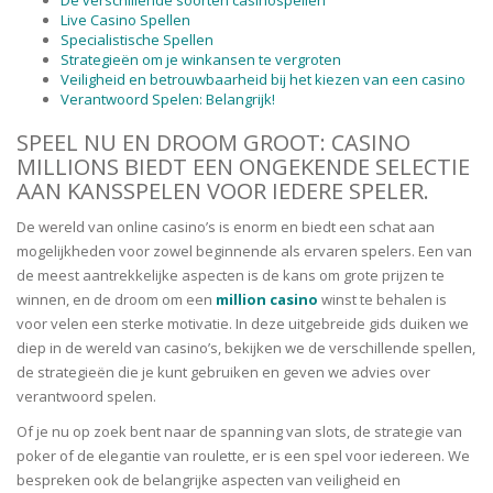
De verschillende soorten casinospellen
Live Casino Spellen
Specialistische Spellen
Strategieën om je winkansen te vergroten
Veiligheid en betrouwbaarheid bij het kiezen van een casino
Verantwoord Spelen: Belangrijk!
SPEEL NU EN DROOM GROOT: CASINO
MILLIONS BIEDT EEN ONGEKENDE SELECTIE
AAN KANSSPELEN VOOR IEDERE SPELER.
De wereld van online casino’s is enorm en biedt een schat aan
mogelijkheden voor zowel beginnende als ervaren spelers. Een van
de meest aantrekkelijke aspecten is de kans om grote prijzen te
winnen, en de droom om een
million casino
winst te behalen is
voor velen een sterke motivatie. In deze uitgebreide gids duiken we
diep in de wereld van casino’s, bekijken we de verschillende spellen,
de strategieën die je kunt gebruiken en geven we advies over
verantwoord spelen.
Of je nu op zoek bent naar de spanning van slots, de strategie van
poker of de elegantie van roulette, er is een spel voor iedereen. We
bespreken ook de belangrijke aspecten van veiligheid en