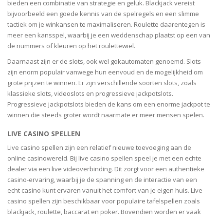
bieden een combinatie van strategie en geluk. Blackjack vereist
bijvoorbeeld een goede kennis van de spelregels en een slimme
tactiek om je winkansen te maximaliseren. Roulette daarentegen is
meer een kansspel, waarbij je een weddenschap plaatst op een van
de nummers of kleuren op het roulettewiel.
Daarnaast zijn er de slots, ook wel gokautomaten genoemd. Slots
zijn enorm populair vanwege hun eenvoud en de mogelijkheid om
grote prijzen te winnen. Er zijn verschillende soorten slots, zoals
klassieke slots, videoslots en progressieve jackpotslots.
Progressieve jackpotslots bieden de kans om een enorme jackpot te
winnen die steeds groter wordt naarmate er meer mensen spelen.
LIVE CASINO SPELLEN
Live casino spellen zijn een relatief nieuwe toevoeging aan de
online casinowereld. Bij live casino spellen speel je met een echte
dealer via een live videoverbinding. Dit zorgt voor een authentieke
casino-ervaring, waarbij je de spanning en de interactie van een
echt casino kunt ervaren vanuit het comfort van je eigen huis. Live
casino spellen zijn beschikbaar voor populaire tafelspellen zoals
blackjack, roulette, baccarat en poker. Bovendien worden er vaak